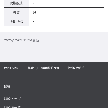
次期級班
-
脚質
追
今期得点
-
2025/12/09 15:24
更新
WINTICKET
競輪
競輪選手 検索
中村俊治選手
競輪
競輪トップ
競輪場一覧