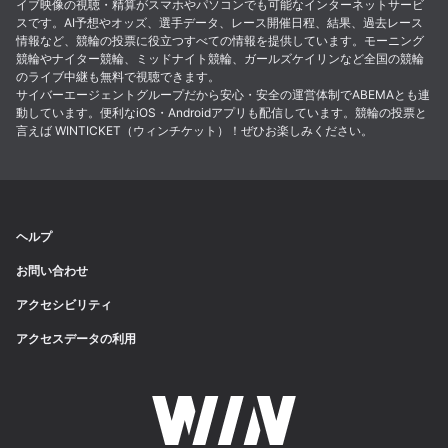
イブ映像の視聴・精算がスマホやパソコンでも可能なインターネットサービ
スです。AI予想やオッズ、選手データ、レース開催日程、結果、過去レース
情報など、競輪の投票に役立つすべての情報を提供しています。モーニング
競輪やナイター競輪、ミッドナイト競輪、ガールズケイリンなど全国の競輪
のライブ中継も無料で視聴できます。
サイバーエージェントグループだから安心・安全の運営体制でABEMAとも連
動しています。便利なiOS・Androidアプリも配信しています。競輪の投票と
言えば WINTICKET（ウィンチケット）！ぜひお楽しみください。
ヘルプ
お問い合わせ
アクセシビリティ
アクセスデータの利用