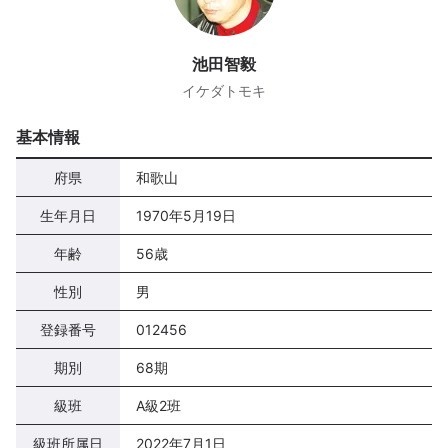
池田智毅
イケダトモキ
基本情報
府県
和歌山
生年月日
1970年5月19日
年齢
56歳
性別
男
登録番号
012456
期別
68期
級班
A級2班
級班所属日
2022年7月1日