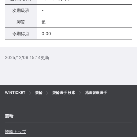
次期級班
-
脚質
追
今期得点
0.00
2025/12/09 15:14
更新
WINTICKET
競輪
競輪選手 検索
池田智毅選手
競輪
競輪トップ