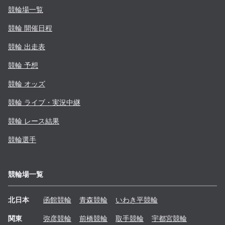
競輪場一覧
競輪 開催日程
競輪 出走表
競輪 予想
競輪 オッズ
競輪 ライブ・実況中継
競輪 レース結果
競輪選手
競輪場一覧
北日本
函館
競輪
青森
競輪
いわき平
競輪
関東
弥彦
競輪
前橋
競輪
取手
競輪
宇都宮
競輪