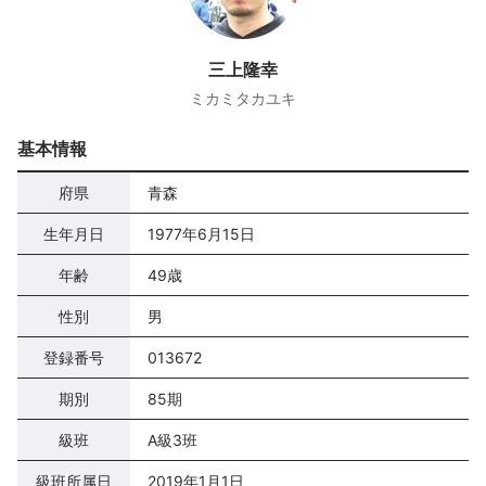
三上隆幸
ミカミタカユキ
基本情報
府県
青森
生年月日
1977年6月15日
年齢
49歳
性別
男
登録番号
013672
期別
85期
級班
A級3班
級班所属日
2019年1月1日