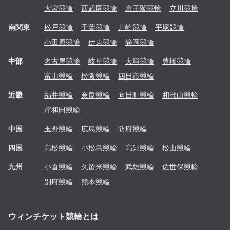
大宮
競輪
西武園
競輪
京王閣
競輪
立川
競輪
南関東
松戸
競輪
千葉
競輪
川崎
競輪
平塚
競輪
小田原
競輪
伊東
競輪
静岡
競輪
中部
名古屋
競輪
岐阜
競輪
大垣
競輪
豊橋
競輪
富山
競輪
松阪
競輪
四日市
競輪
近畿
福井
競輪
奈良
競輪
向日町
競輪
和歌山
競輪
岸和田
競輪
中国
玉野
競輪
広島
競輪
防府
競輪
四国
高松
競輪
小松島
競輪
高知
競輪
松山
競輪
九州
小倉
競輪
久留米
競輪
武雄
競輪
佐世保
競輪
別府
競輪
熊本
競輪
ウィンチケット競輪とは