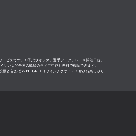
トサービスです。AI予想やオッズ、選手データ、レース開催日程、
イリンなど全国の競輪のライブ中継も無料で視聴できます。
票と言えば WINTICKET（ウィンチケット）！ぜひお楽しみく