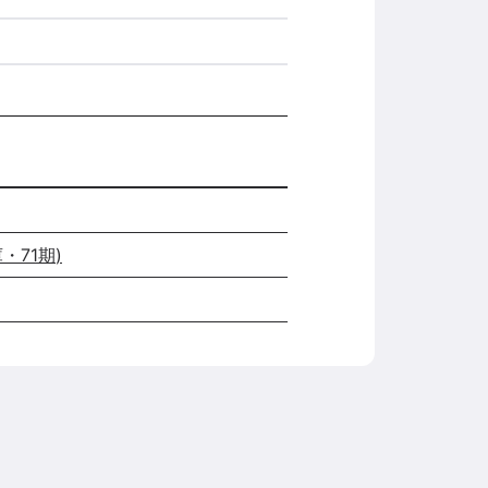
庫
・71期
)