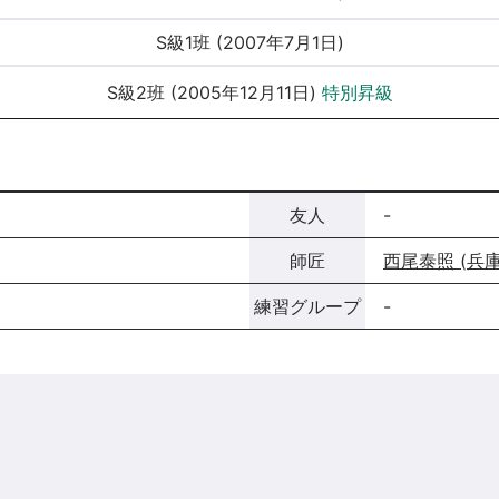
S級1班
(
2007年7月1日
)
S級2班
(
2005年12月11日
)
特別昇級
友人
-
師匠
西尾泰照
(
兵
練習グループ
-