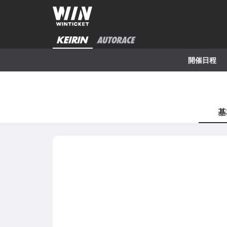
開催日程
基