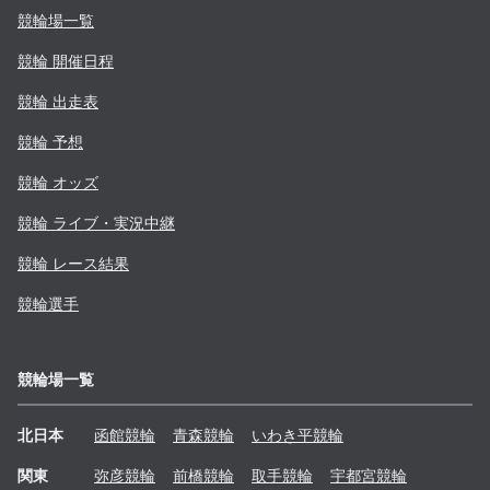
競輪場一覧
競輪 開催日程
競輪 出走表
競輪 予想
競輪 オッズ
競輪 ライブ・実況中継
競輪 レース結果
競輪選手
競輪場一覧
北日本
函館
競輪
青森
競輪
いわき平
競輪
関東
弥彦
競輪
前橋
競輪
取手
競輪
宇都宮
競輪