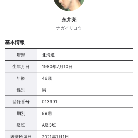
永井亮
ナガイリヨウ
基本情報
府県
北海道
生年月日
1980年7月10日
年齢
46歳
性別
男
登録番号
013991
期別
89期
級班
A級3班
級班所属日
2021年1月1日