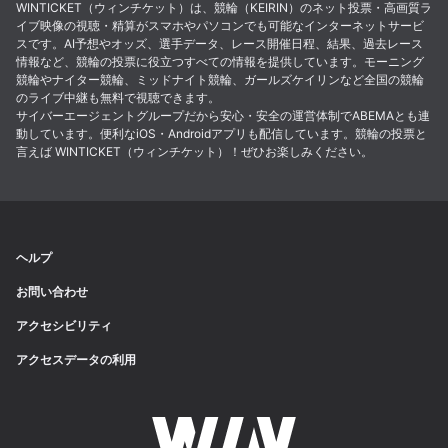
WINTICKET（ウィンチケット）は、競輪（KEIRIN）のネット投票・高画質ラ
イブ映像の視聴・精算がスマホやパソコンでも可能なインターネットサービ
スです。AI予想やオッズ、選手データ、レース開催日程、結果、過去レース
情報など、競輪の投票に役立つすべての情報を提供しています。モーニング
競輪やナイター競輪、ミッドナイト競輪、ガールズケイリンなど全国の競輪
のライブ中継も無料で視聴できます。
サイバーエージェントグループだから安心・安全の運営体制でABEMAとも連
動しています。便利なiOS・Androidアプリも配信しています。競輪の投票と
言えば WINTICKET（ウィンチケット）！ぜひお楽しみください。
ヘルプ
お問い合わせ
アクセシビリティ
アクセスデータの利用