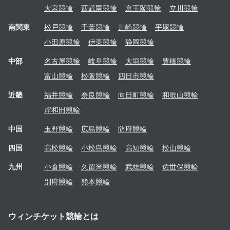
大宮
競輪
西武園
競輪
京王閣
競輪
立川
競輪
南関東
松戸
競輪
千葉
競輪
川崎
競輪
平塚
競輪
小田原
競輪
伊東
競輪
静岡
競輪
中部
名古屋
競輪
岐阜
競輪
大垣
競輪
豊橋
競輪
富山
競輪
松阪
競輪
四日市
競輪
近畿
福井
競輪
奈良
競輪
向日町
競輪
和歌山
競輪
岸和田
競輪
中国
玉野
競輪
広島
競輪
防府
競輪
四国
高松
競輪
小松島
競輪
高知
競輪
松山
競輪
九州
小倉
競輪
久留米
競輪
武雄
競輪
佐世保
競輪
別府
競輪
熊本
競輪
ウィンチケット競輪とは