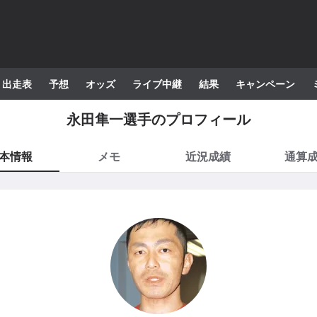
出走表
予想
オッズ
ライブ中継
結果
キャンペーン
永田隼一
選手のプロフィール
本情報
メモ
近況成績
通算