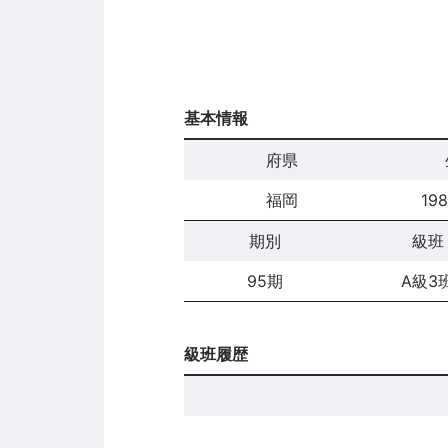
基本情報
府県
福岡
19
期別
級班
95期
A級3
級班履歴