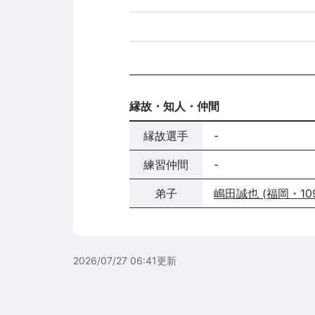
縁故・知人・仲間
縁故選手
-
練習仲間
-
弟子
嶋田誠也
(
福岡
・10
2026/07/27 06:41
更新