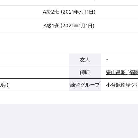
A級2班
(
2021年7月1日
)
A級1班
(
2021年1月1日
)
友人
-
師匠
森山昌昭
(
福
9期
)
練習グループ
小倉競輪場グ