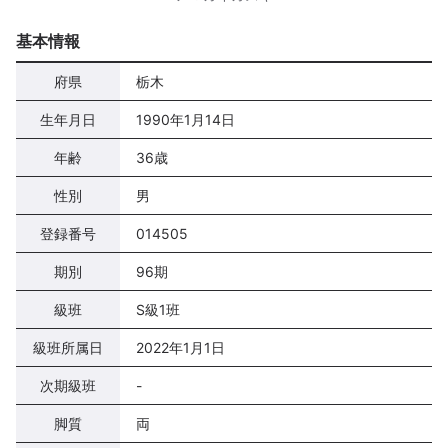
基本情報
府県
栃木
生年月日
1990年1月14日
年齢
36歳
性別
男
登録番号
014505
期別
96期
級班
S級1班
級班所属日
2022年1月1日
次期級班
-
脚質
両