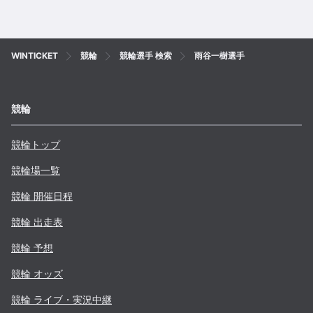
WINTICKET
競輪
競輪選手 検索
雨谷一樹選手
競輪
競輪トップ
競輪場一覧
競輪 開催日程
競輪 出走表
競輪 予想
競輪 オッズ
競輪 ライブ・実況中継