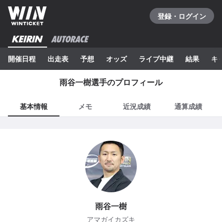
登録・ログイン
開催日程
出走表
予想
オッズ
ライブ中継
結果
キ
雨谷一樹
選手のプロフィール
基本情報
メモ
近況成績
通算成績
雨谷一樹
アマガイカズキ