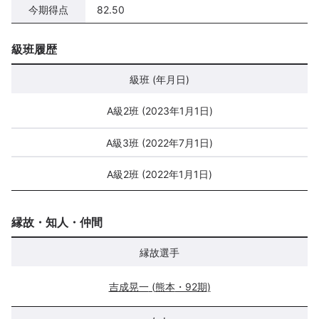
今期得点
82.50
級班履歴
級班 (年月日)
A級2班
(
2023年1月1日
)
A級3班
(
2022年7月1日
)
A級2班
(
2022年1月1日
)
縁故・知人・仲間
縁故選手
吉成晃一
(
熊本
・92期
)