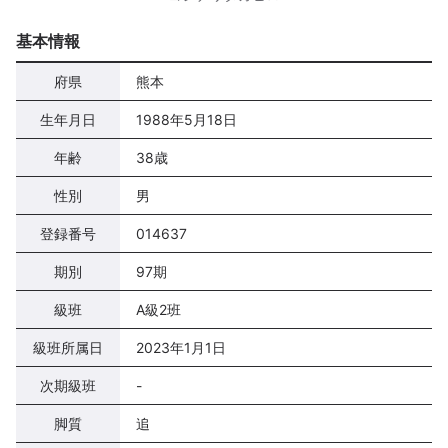
基本情報
府県
熊本
生年月日
1988年5月18日
年齢
38歳
性別
男
登録番号
014637
期別
97期
級班
A級2班
級班所属日
2023年1月1日
次期級班
-
脚質
追