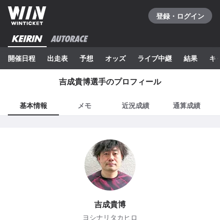
登録・ログイン
開催日程
出走表
予想
オッズ
ライブ中継
結果
キ
吉成貴博
選手のプロフィール
基本情報
メモ
近況成績
通算成績
吉成貴博
ヨシナリタカヒロ