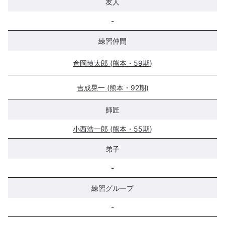
友人
-
練習仲間
倉岡慎太郎
(
熊本
・59期
)
吉成晃一
(
熊本
・92期
)
師匠
小西浩一郎
(
熊本
・55期
)
弟子
-
練習グループ
-