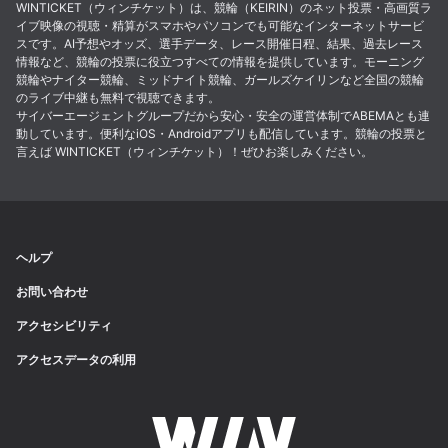
WINTICKET（ウィンチケット）は、競輪（KEIRIN）のネット投票・高画質ラ
イブ映像の視聴・精算がスマホやパソコンでも可能なインターネットサービ
スです。AI予想やオッズ、選手データ、レース開催日程、結果、過去レース
情報など、競輪の投票に役立つすべての情報を提供しています。モーニング
競輪やナイター競輪、ミッドナイト競輪、ガールズケイリンなど全国の競輪
のライブ中継も無料で視聴できます。
サイバーエージェントグループだから安心・安全の運営体制でABEMAとも連
動しています。便利なiOS・Androidアプリも配信しています。競輪の投票と
言えば WINTICKET（ウィンチケット）！ぜひお楽しみください。
ヘルプ
お問い合わせ
アクセシビリティ
アクセスデータの利用