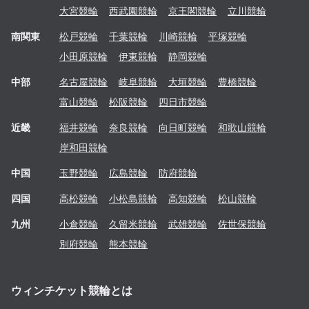
大宮
競輪
西武園
競輪
京王閣
競輪
立川
競輪
南関東
松戸
競輪
千葉
競輪
川崎
競輪
平塚
競輪
小田原
競輪
伊東
競輪
静岡
競輪
中部
名古屋
競輪
岐阜
競輪
大垣
競輪
豊橋
競輪
富山
競輪
松阪
競輪
四日市
競輪
近畿
福井
競輪
奈良
競輪
向日町
競輪
和歌山
競輪
岸和田
競輪
中国
玉野
競輪
広島
競輪
防府
競輪
四国
高松
競輪
小松島
競輪
高知
競輪
松山
競輪
九州
小倉
競輪
久留米
競輪
武雄
競輪
佐世保
競輪
別府
競輪
熊本
競輪
ウィンチケット競輪とは