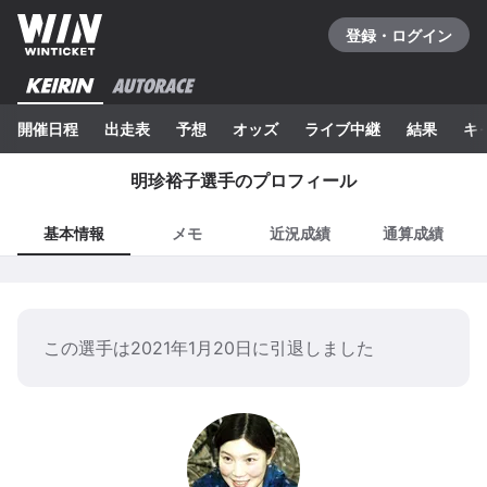
登録・ログイン
開催日程
出走表
予想
オッズ
ライブ中継
結果
キ
明珍裕子
選手のプロフィール
基本情報
メモ
近況成績
通算成績
この選手は
2021年1月20日
に引退しました