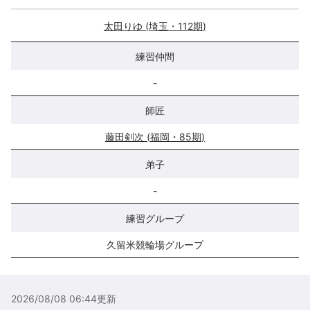
太田りゆ
(
埼玉
・112期
)
練習仲間
-
師匠
藤田剣次
(
福岡
・85期
)
弟子
-
練習グループ
久留米競輪場グループ
2026/08/08 06:44
更新