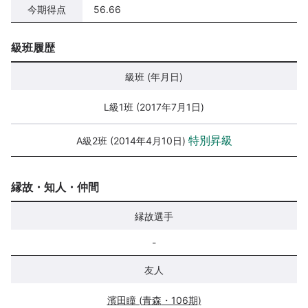
今期得点
56.66
級班履歴
級班 (年月日)
L級1班
(
2017年7月1日
)
特別昇級
A級2班
(
2014年4月10日
)
縁故・知人・仲間
縁故選手
-
友人
濱田瞳
(
青森
・106期
)