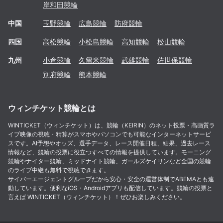
岸和田
競輪
中国
玉野
競輪
広島
競輪
防府
競輪
四国
高松
競輪
小松島
競輪
高知
競輪
松山
競輪
九州
小倉
競輪
久留米
競輪
武雄
競輪
佐世保
競輪
別府
競輪
熊本
競輪
ウィンチケット競輪とは
WINTICKET（ウィンチケット）は、競輪（KEIRIN）のネット投票・高画質ラ
イブ映像の視聴・精算がスマホやパソコンでも可能なインターネットサービ
スです。AI予想やオッズ、選手データ、レース開催日程、結果、過去レース
情報など、競輪の投票に役立つすべての情報を提供しています。モーニング
競輪やナイター競輪、ミッドナイト競輪、ガールズケイリンなど全国の競輪
のライブ中継も無料で視聴できます。
サイバーエージェントグループだから安心・安全の運営体制でABEMAとも連
動しています。便利なiOS・Androidアプリも配信しています。競輪の投票と
言えば WINTICKET（ウィンチケット）！ぜひお楽しみください。