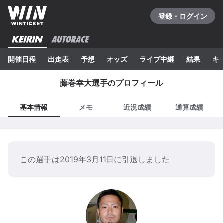
登録・ログイン
開催日程
出走表
予想
オッズ
ライブ中継
結果
キ
藤巻幸大
選手のプロフィール
基本情報
メモ
近況成績
通算成績
この選手は
2019年3月11日
に引退しました