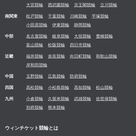
大宮
競輪
西武園
競輪
京王閣
競輪
立川
競輪
南関東
松戸
競輪
千葉
競輪
川崎
競輪
平塚
競輪
小田原
競輪
伊東
競輪
静岡
競輪
中部
名古屋
競輪
岐阜
競輪
大垣
競輪
豊橋
競輪
富山
競輪
松阪
競輪
四日市
競輪
近畿
福井
競輪
奈良
競輪
向日町
競輪
和歌山
競輪
岸和田
競輪
中国
玉野
競輪
広島
競輪
防府
競輪
四国
高松
競輪
小松島
競輪
高知
競輪
松山
競輪
九州
小倉
競輪
久留米
競輪
武雄
競輪
佐世保
競輪
別府
競輪
熊本
競輪
ウィンチケット競輪とは