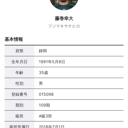
藤巻幸大
フジマキサチヒロ
基本情報
府県
静岡
生年月日
1991年5月8日
年齢
35歳
性別
男
登録番号
015098
期別
109期
級班
A級3班
級班所属日
2018年7月1日