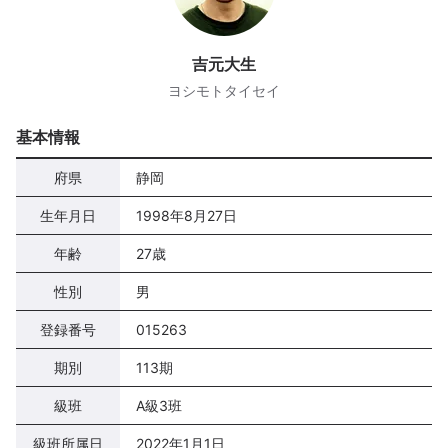
吉元大生
ヨシモトタイセイ
基本情報
府県
静岡
生年月日
1998年8月27日
年齢
27歳
性別
男
登録番号
015263
期別
113期
級班
A級3班
級班所属日
2022年1月1日