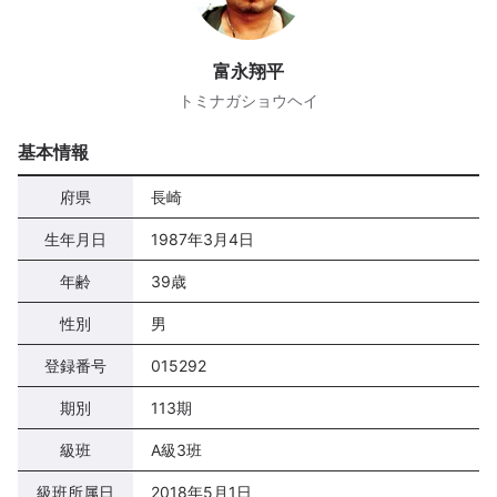
富永翔平
トミナガショウヘイ
基本情報
府県
長崎
生年月日
1987年3月4日
年齢
39歳
性別
男
登録番号
015292
期別
113期
級班
A級3班
級班所属日
2018年5月1日