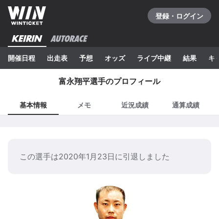
登録・ログイン
開催日程
出走表
予想
オッズ
ライブ中継
結果
キ
富永翔平
選手のプロフィール
基本情報
メモ
近況成績
通算成績
この選手は
2020年1月23日
に引退しました