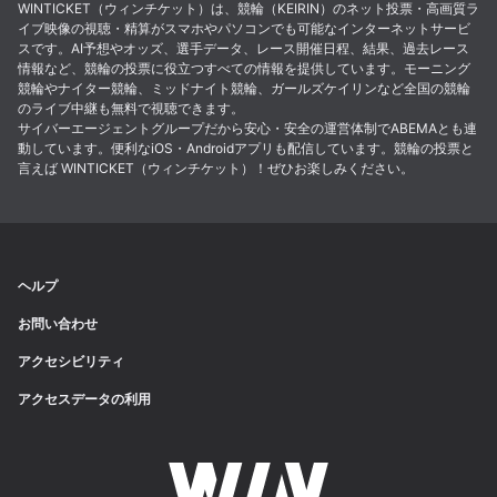
WINTICKET（ウィンチケット）は、競輪（KEIRIN）のネット投票・高画質ラ
イブ映像の視聴・精算がスマホやパソコンでも可能なインターネットサービ
スです。AI予想やオッズ、選手データ、レース開催日程、結果、過去レース
情報など、競輪の投票に役立つすべての情報を提供しています。モーニング
競輪やナイター競輪、ミッドナイト競輪、ガールズケイリンなど全国の競輪
のライブ中継も無料で視聴できます。
サイバーエージェントグループだから安心・安全の運営体制でABEMAとも連
動しています。便利なiOS・Androidアプリも配信しています。競輪の投票と
言えば WINTICKET（ウィンチケット）！ぜひお楽しみください。
ヘルプ
お問い合わせ
アクセシビリティ
アクセスデータの利用