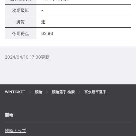
次期級班
-
脚質
逃
今期得点
62.93
2024/04/10 17:00
更新
WINTICKET
競輪
競輪選手 検索
富永翔平選手
競輪
競輪トップ