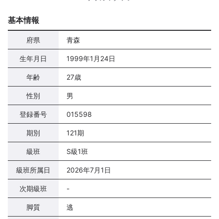
基本情報
府県
青森
生年月日
1999年1月24日
年齢
27歳
性別
男
登録番号
015598
期別
121期
級班
S級1班
級班所属日
2026年7月1日
次期級班
-
脚質
逃