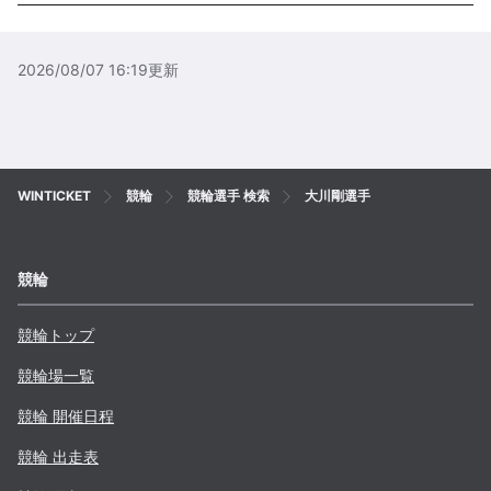
2026/08/07 16:19
更新
WINTICKET
競輪
競輪選手 検索
大川剛選手
競輪
競輪トップ
競輪場一覧
競輪 開催日程
競輪 出走表