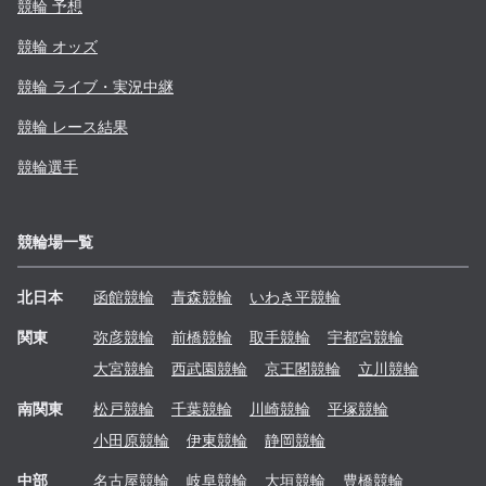
競輪 予想
競輪 オッズ
競輪 ライブ・実況中継
競輪 レース結果
競輪選手
競輪場一覧
北日本
函館
競輪
青森
競輪
いわき平
競輪
関東
弥彦
競輪
前橋
競輪
取手
競輪
宇都宮
競輪
大宮
競輪
西武園
競輪
京王閣
競輪
立川
競輪
南関東
松戸
競輪
千葉
競輪
川崎
競輪
平塚
競輪
小田原
競輪
伊東
競輪
静岡
競輪
中部
名古屋
競輪
岐阜
競輪
大垣
競輪
豊橋
競輪