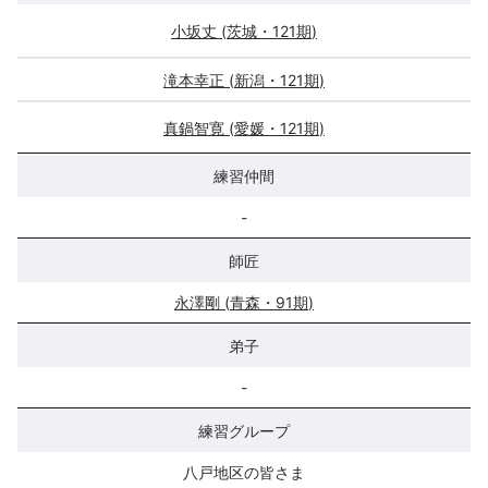
小坂丈
(
茨城
・121期
)
滝本幸正
(
新潟
・121期
)
真鍋智寛
(
愛媛
・121期
)
練習仲間
-
師匠
永澤剛
(
青森
・91期
)
弟子
-
練習グループ
八戸地区の皆さま