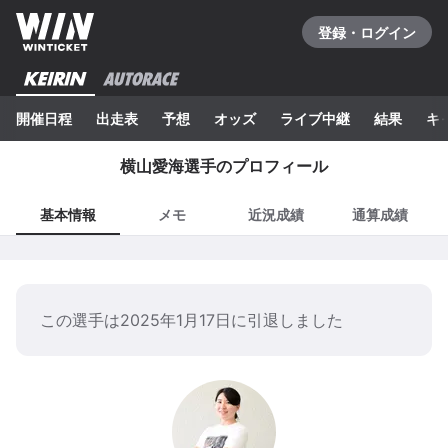
登録・ログイン
開催日程
出走表
予想
オッズ
ライブ中継
結果
キ
横山愛海
選手のプロフィール
基本情報
メモ
近況成績
通算成績
この選手は
2025年1月17日
に引退しました