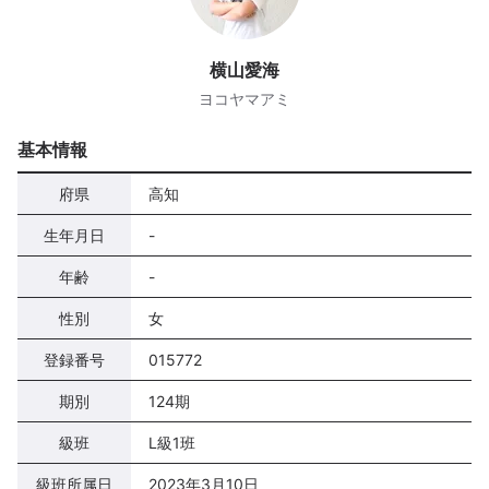
横山愛海
ヨコヤマアミ
基本情報
府県
高知
生年月日
-
年齢
-
性別
女
登録番号
015772
期別
124期
級班
L級1班
級班所属日
2023年3月10日