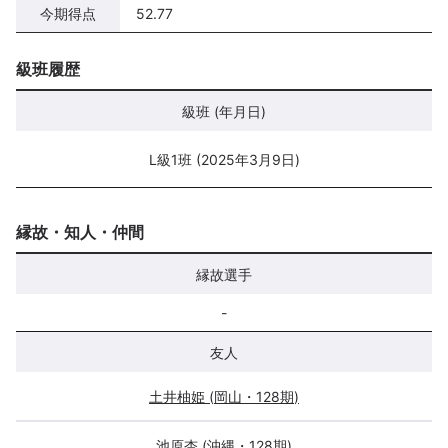
今期得点
52.77
級班履歴
級班 (年月日)
L級1班
(
2025年3月9日
)
縁故・知人・仲間
縁故選手
-
友人
土井柚姫
(
岡山
・128期
)
池原杏
(
沖縄
・128期
)