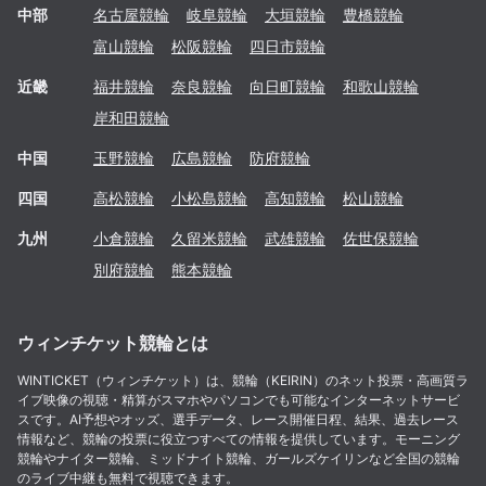
中部
名古屋
競輪
岐阜
競輪
大垣
競輪
豊橋
競輪
富山
競輪
松阪
競輪
四日市
競輪
近畿
福井
競輪
奈良
競輪
向日町
競輪
和歌山
競輪
岸和田
競輪
中国
玉野
競輪
広島
競輪
防府
競輪
四国
高松
競輪
小松島
競輪
高知
競輪
松山
競輪
九州
小倉
競輪
久留米
競輪
武雄
競輪
佐世保
競輪
別府
競輪
熊本
競輪
ウィンチケット競輪とは
WINTICKET（ウィンチケット）は、競輪（KEIRIN）のネット投票・高画質ラ
イブ映像の視聴・精算がスマホやパソコンでも可能なインターネットサービ
スです。AI予想やオッズ、選手データ、レース開催日程、結果、過去レース
情報など、競輪の投票に役立つすべての情報を提供しています。モーニング
競輪やナイター競輪、ミッドナイト競輪、ガールズケイリンなど全国の競輪
のライブ中継も無料で視聴できます。