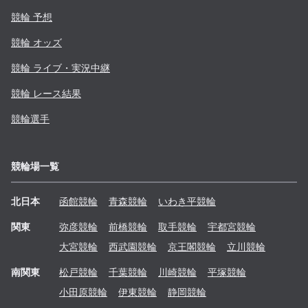
競輪 予想
競輪 オッズ
競輪 ライブ・実況中継
競輪 レース結果
競輪選手
競輪場一覧
北日本
函館
競輪
青森
競輪
いわき平
競輪
関東
弥彦
競輪
前橋
競輪
取手
競輪
宇都宮
競輪
大宮
競輪
西武園
競輪
京王閣
競輪
立川
競輪
南関東
松戸
競輪
千葉
競輪
川崎
競輪
平塚
競輪
小田原
競輪
伊東
競輪
静岡
競輪