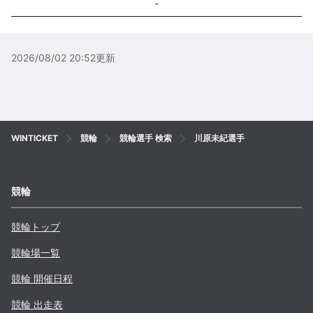
-
2026/08/02 20:52
更新
WINTICKET
競輪
競輪選手 検索
川原未紀選手
競輪
競輪トップ
競輪場一覧
競輪 開催日程
競輪 出走表