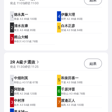
結果
発走
11:05
締切
11:00
徳永真一
伊藤大理
1
4
青森
A3 49歳 100期
長野
A2 49歳 85期
清水吉康
白木正彦
2
5
東京
A3 48歳 85期
宮城
A3 50歳 84期
梶山大輔
3
神奈川
A3 51歳 76期
2R A級チ選抜
結果
発走
11:30
締切
11:25
中畑利英
和泉田喜一
1
5
和歌山
A3 57歳 67期
千葉
A3 58歳 59期
阿部俊
千原洋晋
2
6
静岡
A2 26歳 125期
和歌山
A3 49歳 78期
中村淳
渡邉正人
3
7
栃木
A3 54歳 69期
福島
A3 35歳 100期
黒木誠一