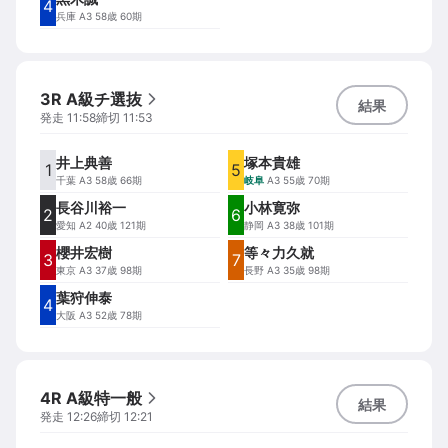
4
兵庫
A3 58歳 60期
3R A級チ選抜
結果
発走
11:58
締切
11:53
井上典善
塚本貴雄
1
5
千葉
A3 58歳 66期
岐阜
A3 55歳 70期
長谷川裕一
小林寛弥
2
6
愛知
A2 40歳 121期
静岡
A3 38歳 101期
櫻井宏樹
等々力久就
3
7
東京
A3 37歳 98期
長野
A3 35歳 98期
葉狩伸泰
4
大阪
A3 52歳 78期
4R A級特一般
結果
発走
12:26
締切
12:21