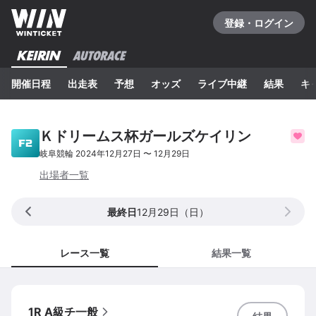
登録・ログイン
開催日程
出走表
予想
オッズ
ライブ中継
結果
キ
Ｋドリームス杯ガールズケイリン
岐阜
競輪
2024年12月27日
〜
12月29日
出場者一覧
最終日
12月29日（日）
レース一覧
結果一覧
1R A級チ一般