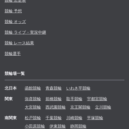
競輪 出走表
競輪 予想
競輪 オッズ
競輪 ライブ・実況中継
競輪 レース結果
競輪選手
競輪場一覧
北日本
函館
競輪
青森
競輪
いわき平
競輪
関東
弥彦
競輪
前橋
競輪
取手
競輪
宇都宮
競輪
大宮
競輪
西武園
競輪
京王閣
競輪
立川
競輪
南関東
松戸
競輪
千葉
競輪
川崎
競輪
平塚
競輪
小田原
競輪
伊東
競輪
静岡
競輪