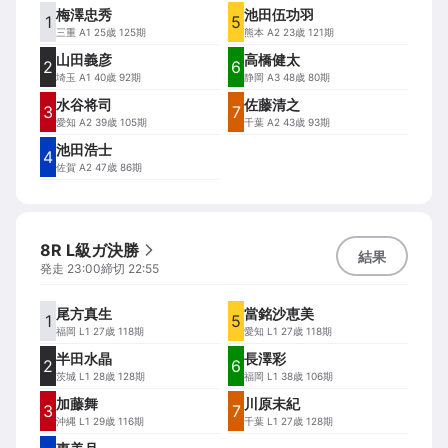
梅澤忠秀
池田伍功羽
1
5
三重
A1 25歳 125期
熊本
A2 23歳 121期
山田義彦
高橋健太
2
6
埼玉
A1 40歳 92期
静岡
A3 48歳 80期
水谷将司
佐藤清之
3
7
愛知
A2 39歳 105期
千葉
A2 43歳 93期
池田浩士
4
佐賀
A2 47歳 86期
8R L級ガ決勝
結果
発走
23:00
締切
22:55
尾方真生
當銘沙恵美
1
5
福岡
L1 27歳 118期
愛知
L1 27歳 118期
半田水晶
長澤彩
2
6
茨城
L1 28歳 128期
福岡
L1 38歳 106期
加藤舞
川原未紀
3
7
沖縄
L1 29歳 116期
千葉
L1 27歳 128期