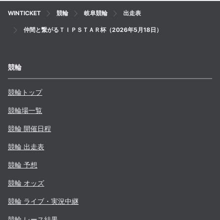
WINTICKET
競輪
岐阜競輪
出走表
仲間と繋がるＴＩＰＳＴＡＲ杯（2026年5月18日）
競輪
競輪トップ
競輪場一覧
競輪 開催日程
競輪 出走表
競輪 予想
競輪 オッズ
競輪 ライブ・実況中継
競輪 レース結果