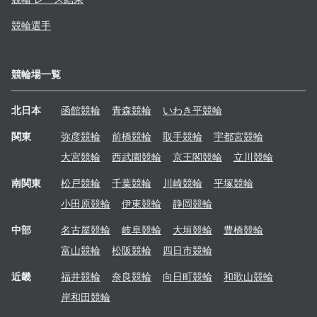
競輪選手
競輪場一覧
北日本
函館
競輪
青森
競輪
いわき平
競輪
関東
弥彦
競輪
前橋
競輪
取手
競輪
宇都宮
競輪
大宮
競輪
西武園
競輪
京王閣
競輪
立川
競輪
南関東
松戸
競輪
千葉
競輪
川崎
競輪
平塚
競輪
小田原
競輪
伊東
競輪
静岡
競輪
中部
名古屋
競輪
岐阜
競輪
大垣
競輪
豊橋
競輪
富山
競輪
松阪
競輪
四日市
競輪
近畿
福井
競輪
奈良
競輪
向日町
競輪
和歌山
競輪
岸和田
競輪