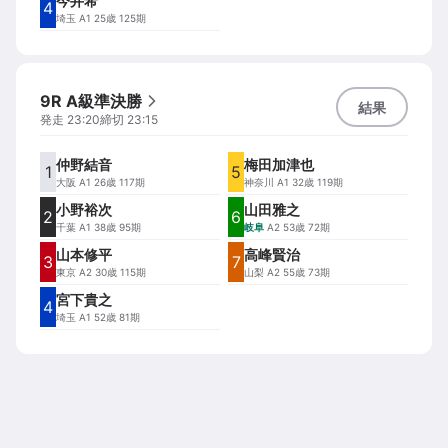
今井希
4
埼玉
A1 25歳 125期
9R A級準決勝
結果
発走
23:20
締切
23:15
仲野結音
梅田加津也
1
5
大阪
A1 26歳 117期
神奈川
A1 32歳 119期
小野裕次
山田雅之
2
6
千葉
A1 38歳 95期
岐阜
A2 53歳 72期
山本修平
高峰賢治
3
7
東京
A2 30歳 115期
山梨
A2 55歳 73期
宮下貴之
4
埼玉
A1 52歳 81期