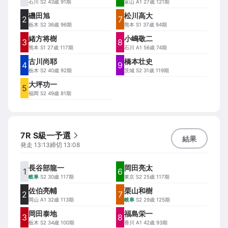
石川
S2 43歳 91期
富山
A1 27歳 121期
磯田旭
松川高大
2
7
栃木
S2 36歳 96期
熊本
S1 37歳 94期
緒方将樹
小嶋敬二
3
8
熊本
S1 27歳 117期
石川
A1 56歳 74期
古川尚耶
橋本壮史
4
9
栃木
S2 40歳 92期
茨城
S2 31歳 119期
大坪功一
5
福岡
S2 49歳 81期
7R S級一予選
結果
発走
13:13
締切
13:08
長谷部龍一
岡田亮太
1
6
岐阜
S2 30歳 117期
東京
S2 25歳 117期
佐伯亮輔
栗山和樹
2
7
岡山
A1 32歳 113期
岐阜
S2 29歳 125期
岡田泰地
福島栄一
3
8
栃木
S2 34歳 100期
香川
A1 42歳 93期