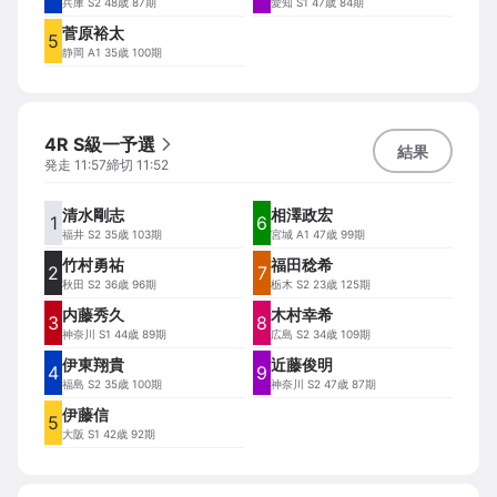
兵庫
S2 48歳 87期
愛知
S1 47歳 84期
菅原裕太
5
静岡
A1 35歳 100期
4R S級一予選
結果
発走
11:57
締切
11:52
清水剛志
相澤政宏
1
6
福井
S2 35歳 103期
宮城
A1 47歳 99期
竹村勇祐
福田稔希
2
7
秋田
S2 36歳 96期
栃木
S2 23歳 125期
内藤秀久
木村幸希
3
8
神奈川
S1 44歳 89期
広島
S2 34歳 109期
伊東翔貴
近藤俊明
4
9
福島
S2 35歳 100期
神奈川
S2 47歳 87期
伊藤信
5
大阪
S1 42歳 92期