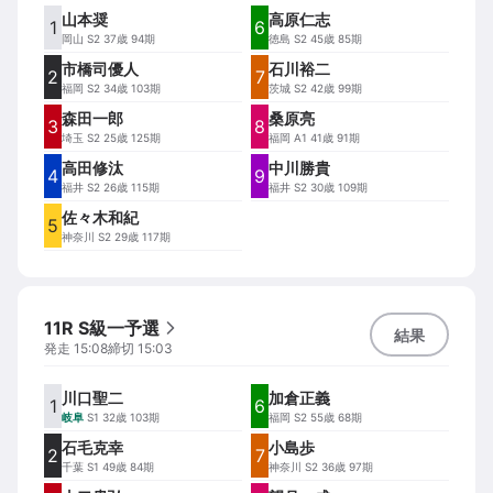
山本奨
高原仁志
1
6
岡山
S2 37歳 94期
徳島
S2 45歳 85期
市橋司優人
石川裕二
2
7
福岡
S2 34歳 103期
茨城
S2 42歳 99期
森田一郎
桑原亮
3
8
埼玉
S2 25歳 125期
福岡
A1 41歳 91期
高田修汰
中川勝貴
4
9
福井
S2 26歳 115期
福井
S2 30歳 109期
佐々木和紀
5
神奈川
S2 29歳 117期
11R S級一予選
結果
発走
15:08
締切
15:03
川口聖二
加倉正義
1
6
岐阜
S1 32歳 103期
福岡
S2 55歳 68期
石毛克幸
小島歩
2
7
千葉
S1 49歳 84期
神奈川
S2 36歳 97期