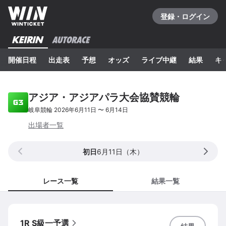
登録・ログイン
開催日程
出走表
予想
オッズ
ライブ中継
結果
キ
アジア・アジアパラ大会協賛競輪
岐阜
競輪
2026年6月11日
〜
6月14日
出場者一覧
初日
6月11日（木）
レース一覧
結果一覧
1R S級一予選