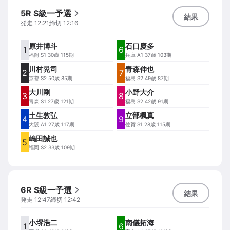
5R S級一予選
結果
発走
12:21
締切
12:16
原井博斗
石口慶多
1
6
福岡
S1 30歳 115期
兵庫
A1 37歳 103期
川村晃司
青森伸也
2
7
京都
S2 50歳 85期
福島
S2 49歳 87期
大川剛
小野大介
3
8
青森
S1 27歳 121期
福島
S2 42歳 91期
土生敦弘
立部楓真
4
9
大阪
A1 27歳 117期
佐賀
S1 28歳 115期
嶋田誠也
5
福岡
S2 33歳 109期
6R S級一予選
結果
発走
12:47
締切
12:42
小堺浩二
南儀拓海
1
6