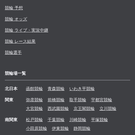
競輪 予想
競輪 オッズ
競輪 ライブ・実況中継
競輪 レース結果
競輪選手
競輪場一覧
北日本
函館
競輪
青森
競輪
いわき平
競輪
関東
弥彦
競輪
前橋
競輪
取手
競輪
宇都宮
競輪
大宮
競輪
西武園
競輪
京王閣
競輪
立川
競輪
南関東
松戸
競輪
千葉
競輪
川崎
競輪
平塚
競輪
小田原
競輪
伊東
競輪
静岡
競輪