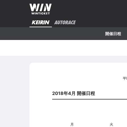
チャリロト杯
チャリロト杯
開催日程
平
2018年4月 開催日程
月
火