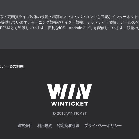
のネット投票・高画質ライブ映像の視聴・精算がスマホやパソコンでも可能なインターネッ
を提供しています。モーニング競輪やナイター競輪、ミッドナイト競輪、ガールズケ
MAとも連動しています。便利なiOS・Androidアプリも配信しています。競輪の投
スデータの利用
© 2019 WINTICKET
運営会社
利用規約
特定商取引法
プライバシーポリシー