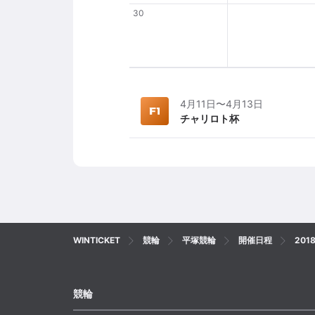
30
4月11日
〜
4月13日
チャリロト杯
WINTICKET
競輪
平塚競輪
開催日程
201
競輪