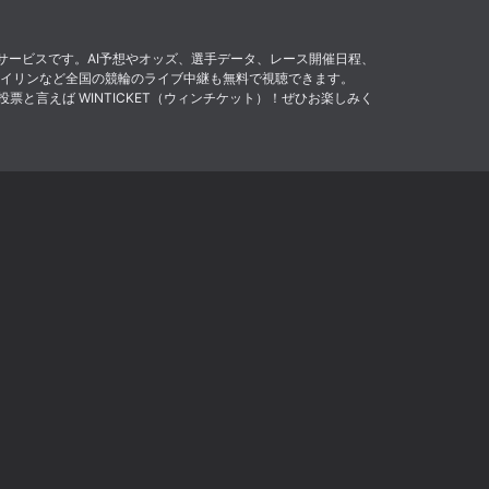
トサービスです。AI予想やオッズ、選手データ、レース開催日程、
イリンなど全国の競輪のライブ中継も無料で視聴できます。
票と言えば WINTICKET（ウィンチケット）！ぜひお楽しみく