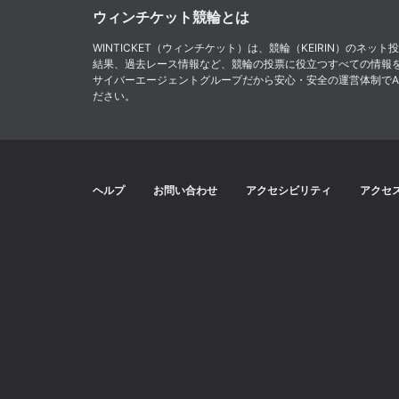
ウィンチケット競輪とは
WINTICKET（ウィンチケット）は、競輪（KEIRIN）
結果、過去レース情報など、競輪の投票に役立つすべての情報
サイバーエージェントグループだから安心・安全の運営体制でABE
ださい。
ヘルプ
お問い合わせ
アクセシビリティ
アクセ