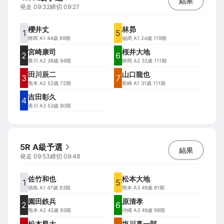
結果
発走
09:32
締切
09:27
櫻井丈
林昴
1
5
静岡
A1 44歳 89期
福岡
A1 24歳 119期
宮崎康司
桜井大地
2
6
香川
A2 38歳 94期
静岡
A2 32歳 111期
田川辰二
山口龍也
3
7
熊本
A2 52歳 72期
長崎
A1 31歳 111期
吉田彰久
4
香川
A3 53歳 80期
5R A級予選
結果
発走
09:53
締切
09:48
佐竹和也
松本大地
1
5
徳島
A1 47歳 83期
熊本
A3 49歳 81期
園田鉄兵
原清孝
2
6
熊本
A2 42歳 93期
沖縄
A3 49歳 98期
松本昂大
塩川真一郎