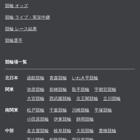
競輪 オッズ
競輪 ライブ・実況中継
競輪 レース結果
競輪選手
競輪場一覧
北日本
函館
競輪
青森
競輪
いわき平
競輪
関東
弥彦
競輪
前橋
競輪
取手
競輪
宇都宮
競輪
大宮
競輪
西武園
競輪
京王閣
競輪
立川
競輪
南関東
松戸
競輪
千葉
競輪
川崎
競輪
平塚
競輪
小田原
競輪
伊東
競輪
静岡
競輪
中部
名古屋
競輪
岐阜
競輪
大垣
競輪
豊橋
競輪
富山
競輪
松阪
競輪
四日市
競輪