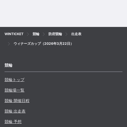
WINTICKET
競輪
防府競輪
出走表
ウィナーズカップ（2026年3月22日）
競輪
競輪トップ
競輪場一覧
競輪 開催日程
競輪 出走表
競輪 予想