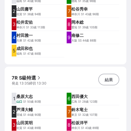
福島
S1 40歳 90期
徳島
S1 35歳 98期
山田庸平
松谷秀幸
2
7
佐賀
S1 38歳 94期
神奈川
S1 43歳 96期
松井宏佑
岡本総
3
8
神奈川
S1 33歳 113期
愛知
S1 39歳 105期
村田雅一
南修二
4
9
兵庫
S1 42歳 90期
大阪
SS 44歳 88期
成田和也
5
福島
S1 47歳 88期
7R S級特選
結果
発走
13:35
締切
13:30
桑原大志
西田優大
1
6
山口
S1 50歳 80期
広島
S1 28歳 123期
芦澤大輔
鈴木竜士
2
7
茨城
S1 44歳 90期
東京
S1 32歳 107期
山田英明
松坂洋平
3
8
佐賀
S1 43歳 89期
神奈川
S1 43歳 89期