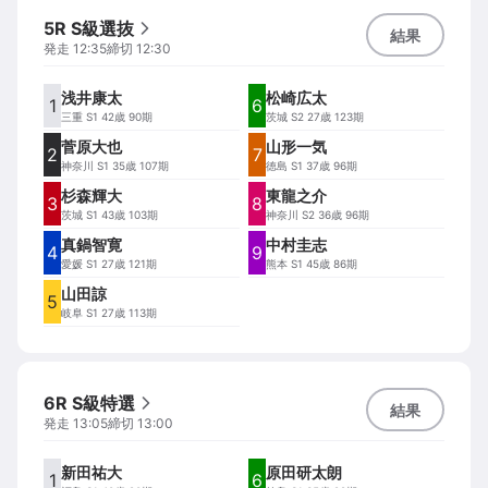
5R S級選抜
結果
発走
12:35
締切
12:30
浅井康太
松崎広太
1
6
三重
S1 42歳 90期
茨城
S2 27歳 123期
菅原大也
山形一気
2
7
神奈川
S1 35歳 107期
徳島
S1 37歳 96期
杉森輝大
東龍之介
3
8
茨城
S1 43歳 103期
神奈川
S2 36歳 96期
真鍋智寛
中村圭志
4
9
愛媛
S1 27歳 121期
熊本
S1 45歳 86期
山田諒
5
岐阜
S1 27歳 113期
6R S級特選
結果
発走
13:05
締切
13:00
新田祐大
原田研太朗
1
6