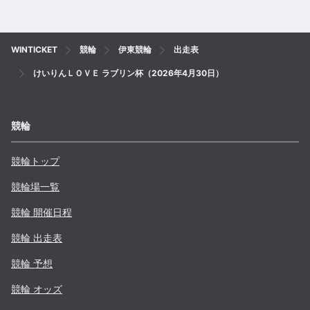
WINTICKET
競輪
伊東競輪
出走表
けいりんＬＯＶＥ ラブリン杯（2026年4月30日）
競輪
競輪トップ
競輪場一覧
競輪 開催日程
競輪 出走表
競輪 予想
競輪 オッズ