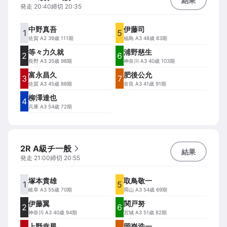
結果
発走
20:40
締切
20:35
中野真吾
伊藤司
1
5
佐賀
A2 39歳 111期
福島
A3 48歳 83期
等々力久就
浦野慈生
2
6
長野
A3 35歳 98期
神奈川
A3 40歳 103期
富永昌久
肥後公允
3
7
佐賀
A3 45歳 88期
奈良
A3 41歳 91期
柳澤達也
4
兵庫
A3 54歳 72期
2R A級チ一般
結果
発走
21:00
締切
20:55
塚本貴雄
取鳥敬一
1
5
岐阜
A3 55歳 70期
岡山
A3 54歳 69期
伊藤翼
関戸努
2
6
神奈川
A3 40歳 94期
宮城
A3 51歳 82期
上野幸星
岡嵜浩一