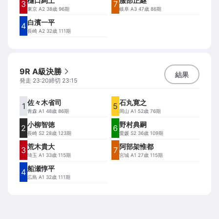
樋口絢土
服部正継
3
7
東京
A2 38歳 96期
岐阜
A3 47歳 86期
白濱一平
4
長崎
A2 32歳 111期
9R A級決勝
結果
発走
23:20
締切
23:15
佐々木省司
石丸寛之
1
5
青森
A1 48歳 86期
岡山
A1 52歳 76期
小柳智徳
野村典嗣
2
6
長崎
S2 28歳 123期
愛媛
S2 36歳 109期
荒木貴大
阿部架惟都
3
7
埼玉
A1 33歳 115期
宮城
A1 27歳 115期
船瀬惇平
4
広島
A1 32歳 111期