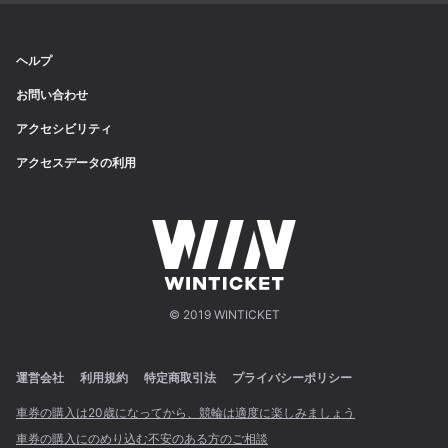
ヘルプ
お問い合わせ
アクセシビリティ
アクセスデータの利用
© 2019 WINTICKET
運営会社
利用規約
特定商取引法
プライバシーポリシー
車券の購入は20歳になってから、競輪は適度に楽しみましょう
車券の購入にのめり込む不安のある方のご相談