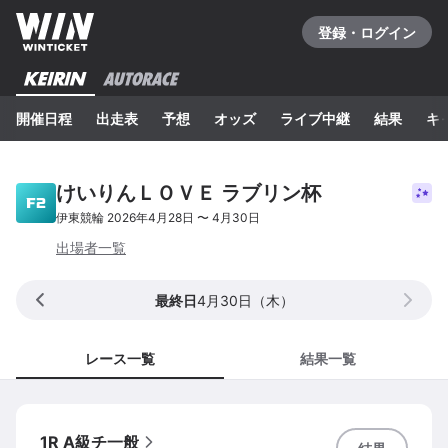
登録・ログイン
開催日程
出走表
予想
オッズ
ライブ中継
結果
キ
けいりんＬＯＶＥ ラブリン杯
伊東
競輪
2026年4月28日
〜
4月30日
出場者一覧
最終日
4月30日（木）
レース一覧
結果一覧
1R A級チ一般