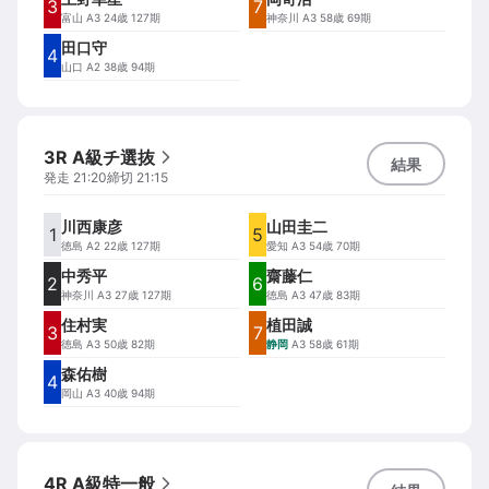
3
7
富山
A3 24歳 127期
神奈川
A3 58歳 69期
田口守
4
山口
A2 38歳 94期
3R A級チ選抜
結果
発走
21:20
締切
21:15
川西康彦
山田圭二
1
5
徳島
A2 22歳 127期
愛知
A3 54歳 70期
中秀平
齋藤仁
2
6
神奈川
A3 27歳 127期
徳島
A3 47歳 83期
住村実
植田誠
3
7
徳島
A3 50歳 82期
静岡
A3 58歳 61期
森佑樹
4
岡山
A3 40歳 94期
4R A級特一般