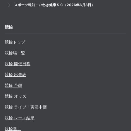
スポーツ報知・いわき健康ＳＣ（2026年6月8日）
競輪
競輪トップ
競輪場一覧
競輪 開催日程
競輪 出走表
競輪 予想
競輪 オッズ
競輪 ライブ・実況中継
競輪 レース結果
競輪選手