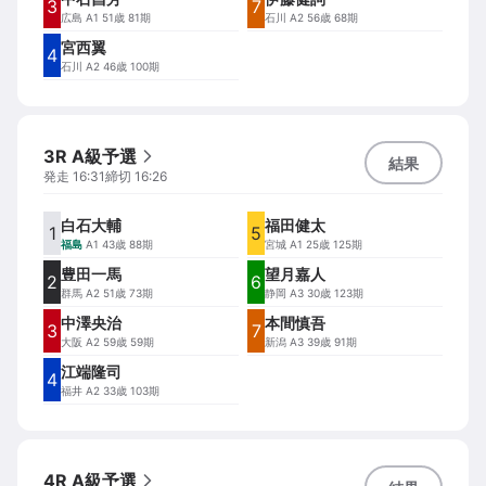
3
7
広島
A1 51歳 81期
石川
A2 56歳 68期
宮西翼
4
石川
A2 46歳 100期
3R A級予選
結果
発走
16:31
締切
16:26
白石大輔
福田健太
1
5
福島
A1 43歳 88期
宮城
A1 25歳 125期
豊田一馬
望月嘉人
2
6
群馬
A2 51歳 73期
静岡
A3 30歳 123期
中澤央治
本間慎吾
3
7
大阪
A2 59歳 59期
新潟
A3 39歳 91期
江端隆司
4
福井
A2 33歳 103期
4R A級予選