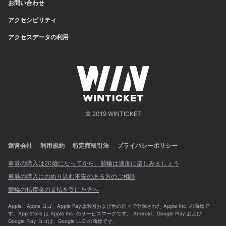
お問い合わせ
アクセシビリティ
アクセスデータの利用
© 2019 WINTICKET
運営会社
利用規約
特定商取引法
プライバシーポリシー
車券の購入は20歳になってから、競輪は適度に楽しみましょう
車券の購入にのめり込む不安のある方のご相談
競輪の払戻金の支払を受けた方へ
Apple、Apple ロゴ、Apple Payは米国および他の国々で登録された Apple Inc. の商標で
す。App Store は Apple Inc. のサービスマークです。 Android、Google Play および
Google Play ロゴは、Google LLC の商標です。