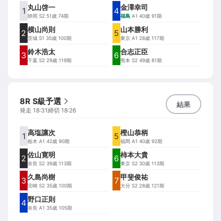
丸山啓一
金澤幸司
1
4
静岡
S2 51歳 74期
福島
A1 40歳 91期
横山尚則
山本勝利
2
5
茨城
S1 35歳 100期
東京
A1 28歳 117期
鈴木浩太
合志正臣
3
6
千葉
S2 29歳 119期
熊本
S2 49歳 81期
8R S級予選
結果
発走
18:31
締切
18:26
高塩讓次
樫山恭柄
1
5
栃木
A1 42歳 90期
福岡
A1 40歳 92期
佐山寛明
柿本大貴
2
6
奈良
S2 39歳 113期
東京
S2 30歳 113期
久島尚樹
甲斐俊祐
3
7
宮崎
S2 35歳 100期
大分
S2 28歳 121期
野口正則
4
奈良
A1 35歳 105期