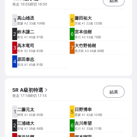
結果
発走
16:55
締切
16:50
高山雄丞
藤田祐大
1
5
愛媛
A2 33歳 109期
茨城
A1 22歳 125期
鈴木謙二
宮本佳樹
2
6
東京
A1 40歳 97期
香川
A2 53歳 78期
高木竜司
大竹野裕樹
3
7
熊本
S2 50歳 82期
鹿児島
A3 44歳 88期
原田泰志
4
新潟
A1 40歳 91期
5R A級初特選
結果
発走
17:19
締切
17:14
二藤元太
日野博幸
1
5
静岡
A1 42歳 95期
愛媛
A1 42歳 103期
三浦雄大
吉川希望
2
6
宮城
A1 39歳 98期
石川
A1 33歳 111期
蓮井祐輝
塚本瑠羽