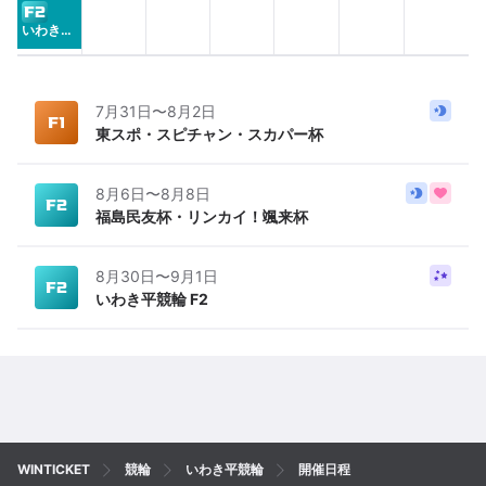
いわき平競輪 F2
7月31日
〜
8月2日
東スポ・スピチャン・スカパー杯
8月6日
〜
8月8日
福島民友杯・リンカイ！颯来杯
8月30日
〜
9月1日
いわき平競輪 F2
WINTICKET
競輪
いわき平競輪
開催日程