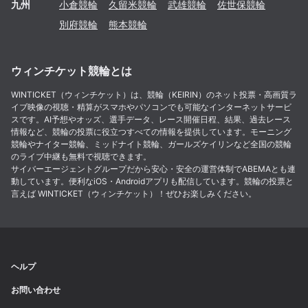
九州
小倉
競輪
久留米
競輪
武雄
競輪
佐世保
競輪
別府
競輪
熊本
競輪
ウィンチケット競輪とは
WINTICKET（ウィンチケット）は、競輪（KEIRIN）のネット投票・高画質ラ
イブ映像の視聴・精算がスマホやパソコンでも可能なインターネットサービ
スです。AI予想やオッズ、選手データ、レース開催日程、結果、過去レース
情報など、競輪の投票に役立つすべての情報を提供しています。モーニング
競輪やナイター競輪、ミッドナイト競輪、ガールズケイリンなど全国の競輪
のライブ中継も無料で視聴できます。
サイバーエージェントグループだから安心・安全の運営体制でABEMAとも連
動しています。便利なiOS・Androidアプリも配信しています。競輪の投票と
言えば WINTICKET（ウィンチケット）！ぜひお楽しみください。
ヘルプ
お問い合わせ