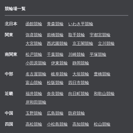
競輪場一覧
北日本
函館
競輪
青森
競輪
いわき平
競輪
関東
弥彦
競輪
前橋
競輪
取手
競輪
宇都宮
競輪
大宮
競輪
西武園
競輪
京王閣
競輪
立川
競輪
南関東
松戸
競輪
千葉
競輪
川崎
競輪
平塚
競輪
小田原
競輪
伊東
競輪
静岡
競輪
中部
名古屋
競輪
岐阜
競輪
大垣
競輪
豊橋
競輪
富山
競輪
松阪
競輪
四日市
競輪
近畿
福井
競輪
奈良
競輪
向日町
競輪
和歌山
競輪
岸和田
競輪
中国
玉野
競輪
広島
競輪
防府
競輪
四国
高松
競輪
小松島
競輪
高知
競輪
松山
競輪