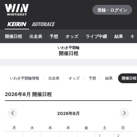
登録・ログイン
東スポ・スピチャン・スカパー杯
福島民友杯・リンカイ！颯来杯
福島民友杯・リンカイ！颯来杯
開催日程
出走表
予想
オッズ
ライブ中継
結果
キ
いわき平競輪
開催日程
いわき平
競輪情報
出走表
オッズ
予想
結果
開催日程
2026年8月 開催日程
2026
年
8
月
月
火
水
木
金
土
日
1
2