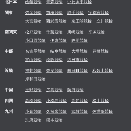
北日本
函館
競輪
青森
競輪
いわき平
競輪
関東
弥彦
競輪
前橋
競輪
取手
競輪
宇都宮
競輪
大宮
競輪
西武園
競輪
京王閣
競輪
立川
競輪
南関東
松戸
競輪
千葉
競輪
川崎
競輪
平塚
競輪
小田原
競輪
伊東
競輪
静岡
競輪
中部
名古屋
競輪
岐阜
競輪
大垣
競輪
豊橋
競輪
富山
競輪
松阪
競輪
四日市
競輪
近畿
福井
競輪
奈良
競輪
向日町
競輪
和歌山
競輪
岸和田
競輪
中国
玉野
競輪
広島
競輪
防府
競輪
四国
高松
競輪
小松島
競輪
高知
競輪
松山
競輪
九州
小倉
競輪
久留米
競輪
武雄
競輪
佐世保
競輪
別府
競輪
熊本
競輪