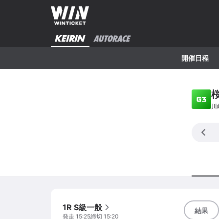
開催日程
川
1R S級一般
結果
発走
15:25
締切
15:20