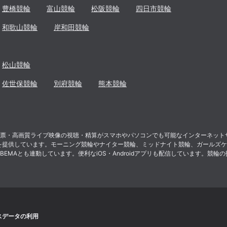
豊橋
競輪
富山
競輪
松阪
競輪
四日市
競輪
和歌山
競輪
岸和田
競輪
松山
競輪
佐世保
競輪
別府
競輪
熊本
競輪
のネット投票・高画質ライブ映像の視聴・精算がスマホやパソコンでも可能なインターネッ
を提供しています。モーニング競輪やナイター競輪、ミッドナイト競輪、ガールズケ
MAとも連動しています。便利なiOS・Androidアプリも配信しています。競輪の投
スデータの利用