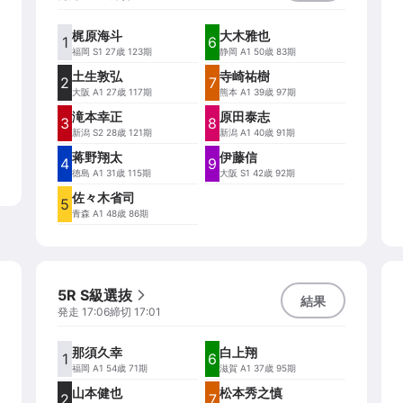
梶原海斗
大木雅也
1
6
福岡
S1 27歳 123期
静岡
A1 50歳 83期
土生敦弘
寺崎祐樹
2
7
大阪
A1 27歳 117期
熊本
A1 39歳 97期
滝本幸正
原田泰志
3
8
新潟
S2 28歳 121期
新潟
A1 40歳 91期
蒋野翔太
伊藤信
4
9
徳島
A1 31歳 115期
大阪
S1 42歳 92期
佐々木省司
5
青森
A1 48歳 86期
5R S級選抜
結果
発走
17:06
締切
17:01
那須久幸
白上翔
1
6
福岡
A1 54歳 71期
滋賀
A1 37歳 95期
山本健也
松本秀之慎
2
7