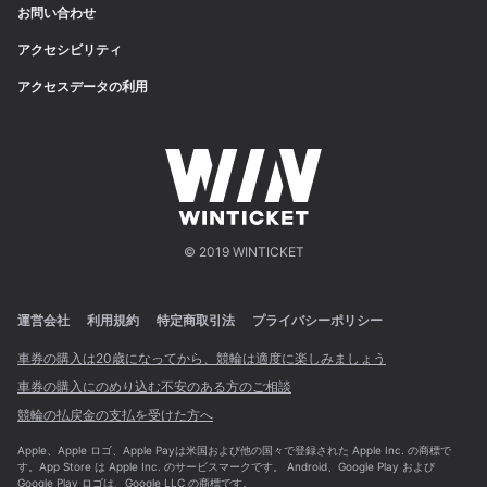
お問い合わせ
アクセシビリティ
アクセスデータの利用
© 2019 WINTICKET
運営会社
利用規約
特定商取引法
プライバシーポリシー
車券の購入は20歳になってから、競輪は適度に楽しみましょう
車券の購入にのめり込む不安のある方のご相談
競輪の払戻金の支払を受けた方へ
Apple、Apple ロゴ、Apple Payは米国および他の国々で登録された Apple Inc. の商標で
す。App Store は Apple Inc. のサービスマークです。 Android、Google Play および
Google Play ロゴは、Google LLC の商標です。