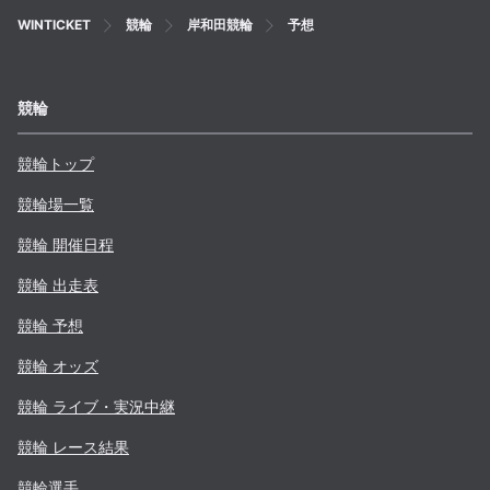
WINTICKET
競輪
岸和田競輪
予想
競輪
競輪トップ
競輪場一覧
競輪 開催日程
競輪 出走表
競輪 予想
競輪 オッズ
競輪 ライブ・実況中継
競輪 レース結果
競輪選手