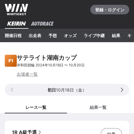
登録・ログイン
開催日程
出走表
予想
オッズ
ライブ中継
結果
キ
サテライト湖南カップ
岸和田
競輪
2024年10月18日
〜
10月20日
出場者一覧
初日
10月18日（金）
レース一覧
結果一覧
1R A級予選