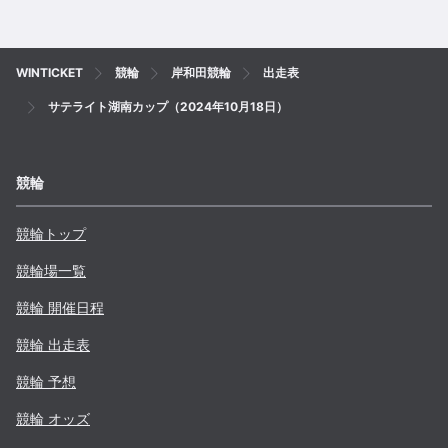
WINTICKET
競輪
岸和田競輪
出走表
サテライト湖南カップ（2024年10月18日）
競輪
競輪トップ
競輪場一覧
競輪 開催日程
競輪 出走表
競輪 予想
競輪 オッズ