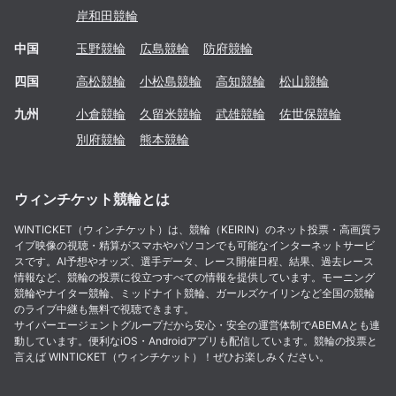
岸和田
競輪
中国
玉野
競輪
広島
競輪
防府
競輪
四国
高松
競輪
小松島
競輪
高知
競輪
松山
競輪
九州
小倉
競輪
久留米
競輪
武雄
競輪
佐世保
競輪
別府
競輪
熊本
競輪
ウィンチケット競輪とは
WINTICKET（ウィンチケット）は、競輪（KEIRIN）のネット投票・高画質ラ
イブ映像の視聴・精算がスマホやパソコンでも可能なインターネットサービ
スです。AI予想やオッズ、選手データ、レース開催日程、結果、過去レース
情報など、競輪の投票に役立つすべての情報を提供しています。モーニング
競輪やナイター競輪、ミッドナイト競輪、ガールズケイリンなど全国の競輪
のライブ中継も無料で視聴できます。
サイバーエージェントグループだから安心・安全の運営体制でABEMAとも連
動しています。便利なiOS・Androidアプリも配信しています。競輪の投票と
言えば WINTICKET（ウィンチケット）！ぜひお楽しみください。