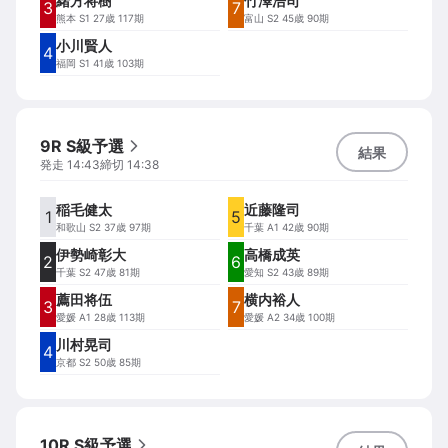
緒方将樹
竹澤浩司
3
7
熊本
S1 27歳 117期
富山
S2 45歳 90期
小川賢人
4
福岡
S1 41歳 103期
9R S級予選
結果
発走
14:43
締切
14:38
稲毛健太
近藤隆司
1
5
和歌山
S2 37歳 97期
千葉
A1 42歳 90期
伊勢崎彰大
高橋成英
2
6
千葉
S2 47歳 81期
愛知
S2 43歳 89期
薦田将伍
横内裕人
3
7
愛媛
A1 28歳 113期
愛媛
A2 34歳 100期
川村晃司
4
京都
S2 50歳 85期
10R S級予選