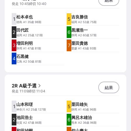
結果
発走
10:45
締切
10:40
松本卓也
吉良勝信
1
5
徳島
A1 35歳 98期
福岡
A2 52歳 75期
田代匠
黒瀬浩一
2
6
福岡
A2 25歳 121期
静岡
A2 60歳 57期
増田利明
栗田貴徳
3
7
静岡
A1 47歳 81期
愛媛
A1 43歳 93期
石黒健
4
広島
A2 50歳 81期
2R A級予選
結果
発走
11:09
締切
11:04
山本和瑳
栗田雄矢
1
5
神奈川
A2 25歳 127期
静岡
A1 40歳 96期
池田浩士
興呂木雄治
2
6
佐賀
A2 47歳 86期
熊本
A2 36歳 96期
和田禎嗣
竹山慶太