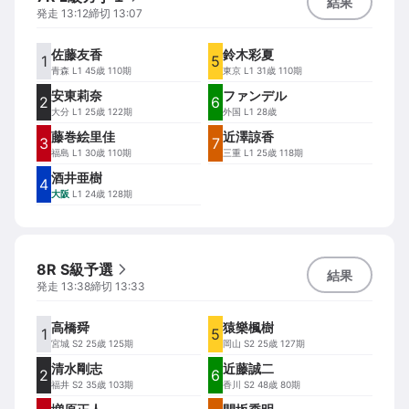
結果
発走
13:12
締切
13:07
佐藤友香
鈴木彩夏
1
5
青森
L1 45歳 110期
東京
L1 31歳 110期
安東莉奈
ファンデル
2
6
大分
L1 25歳 122期
外国
L1 28歳
藤巻絵里佳
近澤諒香
3
7
福島
L1 30歳 110期
三重
L1 25歳 118期
酒井亜樹
4
大阪
L1 24歳 128期
8R S級予選
結果
発走
13:38
締切
13:33
高橋舜
猿樂楓樹
1
5
宮城
S2 25歳 125期
岡山
S2 25歳 127期
清水剛志
近藤誠二
2
6
福井
S2 35歳 103期
香川
S2 48歳 80期