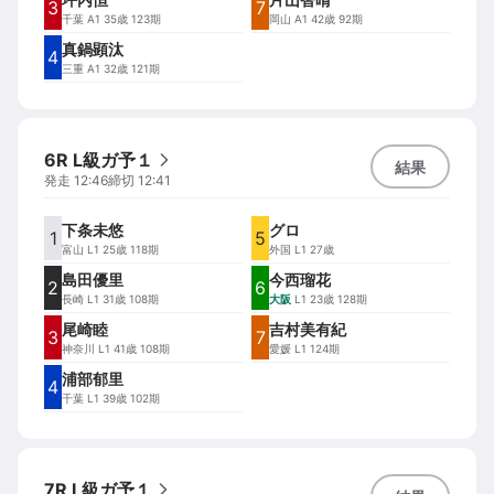
3
7
千葉
A1 35歳 123期
岡山
A1 42歳 92期
真鍋顕汰
4
三重
A1 32歳 121期
6R L級ガ予１
結果
発走
12:46
締切
12:41
下条未悠
グロ
1
5
富山
L1 25歳 118期
外国
L1 27歳
島田優里
今西瑠花
2
6
長崎
L1 31歳 108期
大阪
L1 23歳 128期
尾崎睦
吉村美有紀
3
7
神奈川
L1 41歳 108期
愛媛
L1 124期
浦部郁里
4
千葉
L1 39歳 102期
7R L級ガ予１