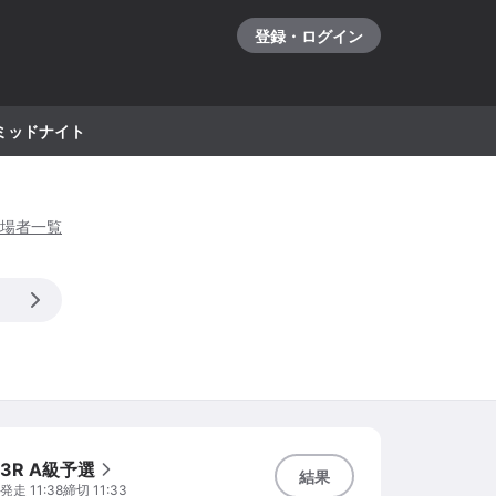
登録・ログイン
ミッドナイト
場者一覧
3R A級予選
結果
発走
11:38
締切
11:33