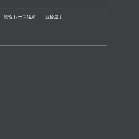
競輪 レース結果
競輪選手