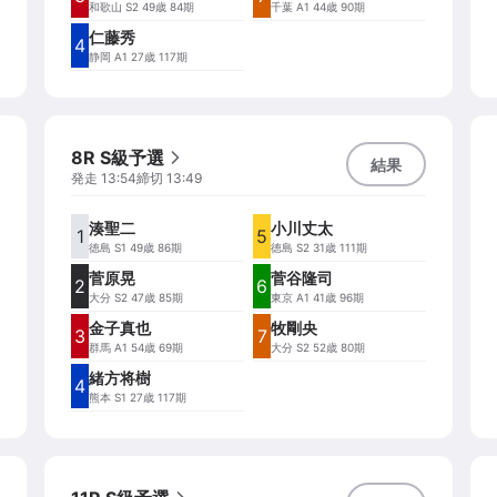
和歌山
S2 49歳 84期
千葉
A1 44歳 90期
仁藤秀
4
静岡
A1 27歳 117期
8R S級予選
結果
発走
13:54
締切
13:49
湊聖二
小川丈太
1
5
徳島
S1 49歳 86期
徳島
S2 31歳 111期
菅原晃
菅谷隆司
2
6
大分
S2 47歳 85期
東京
A1 41歳 96期
金子真也
牧剛央
3
7
群馬
A1 54歳 69期
大分
S2 52歳 80期
緒方将樹
4
熊本
S1 27歳 117期