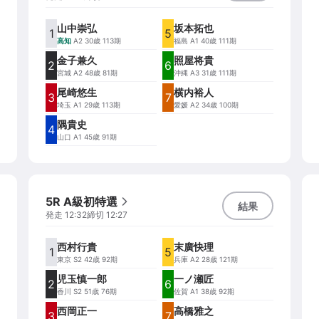
山中崇弘
坂本拓也
1
5
高知
A2 30歳 113期
福島
A1 40歳 111期
金子兼久
照屋将貴
2
6
宮城
A2 48歳 81期
沖縄
A3 31歳 111期
尾崎悠生
横内裕人
3
7
埼玉
A1 29歳 113期
愛媛
A2 34歳 100期
隅貴史
4
山口
A1 45歳 91期
5R A級初特選
結果
発走
12:32
締切
12:27
西村行貴
末廣快理
1
5
東京
S2 42歳 92期
兵庫
A2 28歳 121期
児玉慎一郎
一ノ瀬匠
2
6
香川
S2 51歳 76期
佐賀
A1 38歳 92期
西岡正一
高橋雅之
3
7