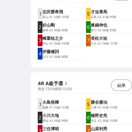
志田愛希飛
才迫勇馬
1
5
富山
A1 24歳 125期
広島
A3 37歳 95期
杉山剛
眞鍋伸也
2
6
福岡
A2 49歳 86期
香川
A2 46歳 85期
峰重祐之介
長松大祐
3
7
岡山
A2 36歳 100期
大分
A2 28歳 121期
伊藤健詞
4
石川
A2 56歳 68期
4R A級予選
結果
発走
12:05
締切
12:00
火島裕輝
勝谷勝治
1
5
愛媛
A1 23歳 123期
三重
A2 35歳 115期
小川大地
楠野史尭
2
6
愛知
A3 36歳 98期
埼玉
A2 38歳 105期
三住博昭
山原利秀
3
7