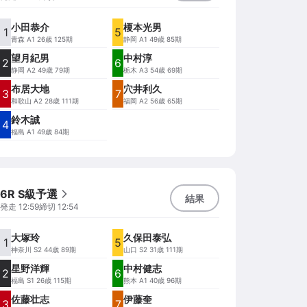
小田恭介
榎本光男
1
5
青森
A1 26歳 125期
静岡
A1 49歳 85期
望月紀男
中村淳
2
6
静岡
A2 49歳 79期
栃木
A3 54歳 69期
布居大地
穴井利久
3
7
和歌山
A2 28歳 111期
福岡
A2 56歳 65期
鈴木誠
4
福島
A1 49歳 84期
6R S級予選
結果
発走
12:59
締切
12:54
大塚玲
久保田泰弘
1
5
神奈川
S2 44歳 89期
山口
S2 31歳 111期
星野洋輝
中村健志
2
6
福島
S1 26歳 115期
熊本
A1 40歳 96期
佐藤壮志
伊藤奎
3
7