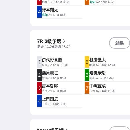
神奈川
A2 58歳 61期
高知
A2 57歳 63期
野本翔太
4
高知
A1 42歳 91期
7R S級予選
結果
発走
13:26
締切
13:21
伊代野貴照
棚瀬義大
1
5
奈良
S2 45歳 101期
岐阜
S2 26歳 123期
藤原憲征
連佛康浩
2
6
新潟
A1 47歳 85期
岡山
A1 41歳 93期
吉本哲郎
中嶋宣成
3
7
広島
A1 46歳 84期
長野
S2 36歳 113期
上田国広
4
三重
S1 43歳 89期