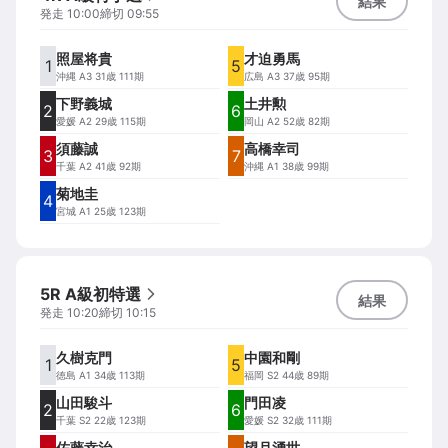
結果
発走
10:00
締切
09:55
照屋将貴
才迫勇馬
1
5
沖縄
A3 31歳 111期
広島
A3 37歳 95期
下野義城
土井勲
2
6
愛媛
A2 29歳 115期
岡山
A2 52歳 82期
須藤誠
高橋幸司
3
7
千葉
A2 41歳 92期
沖縄
A1 38歳 99期
菊地圭
4
宮城
A1 25歳 123期
5R A級初特選
結果
発走
10:20
締切
10:15
久樹克門
中園和剛
1
5
徳島
A1 34歳 113期
福岡
S2 44歳 89期
山田駿斗
門田凌
2
6
千葉
S2 22歳 123期
愛媛
S2 32歳 111期
佐藤幸治
望月湧世