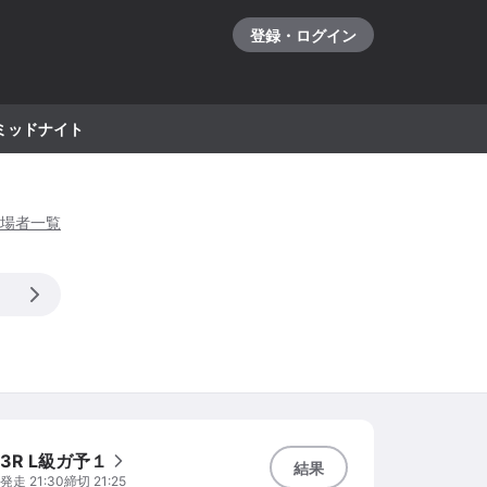
登録・ログイン
ミッドナイト
場者一覧
3R L級ガ予１
結果
発走
21:30
締切
21:25