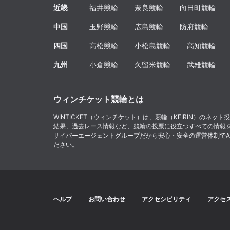
近畿
福井
競輪
奈良
競輪
向日町
競輪
中国
玉野
競輪
広島
競輪
防府
競輪
四国
高松
競輪
小松島
競輪
高知
競輪
九州
小倉
競輪
久留米
競輪
武雄
競輪
ウィンチケット競輪とは
WINTICKET（ウィンチケット）は、競輪（KEIRIN）
結果、過去レース情報など、競輪の投票に役立つすべての情報
サイバーエージェントグループだから安心・安全の運営体制でABE
ださい。
ヘルプ
お問い合わせ
アクセシビリティ
アクセ