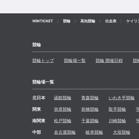
WINTICKET
競輪
高知競輪
出走表
ケイリ
競輪
競輪トップ
競輪場一覧
競輪 開催日程
競
競輪場一覧
北日本
函館
競輪
青森
競輪
いわき平
競輪
関東
弥彦
競輪
前橋
競輪
取手
競輪
南関東
松戸
競輪
千葉
競輪
川崎
競輪
中部
名古屋
競輪
岐阜
競輪
大垣
競輪