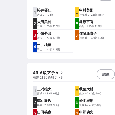
松井優佳
中村美那
1
5
大阪
L1 124期
神奈川
L1 25歳 118期
太田美穂
梶原百香
2
6
三重
L1 29歳 112期
福岡
L1 29歳 114期
小泉夢菜
佐藤亜貴子
3
7
埼玉
L1 27歳 122期
神奈川
L1 43歳 108期
土井柚姫
4
岡山
L1 23歳 128期
4R A級ア予Ａ
結果
発走
21:50
締切
21:45
三浦雄大
秋葉大輔
1
5
宮城
A1 39歳 98期
東京
A2 44歳 90期
徳丸泰教
橋本紀彰
2
6
兵庫
S2 40歳 95期
茨城
A2 46歳 90期
山田義彦
中野功史
3
7