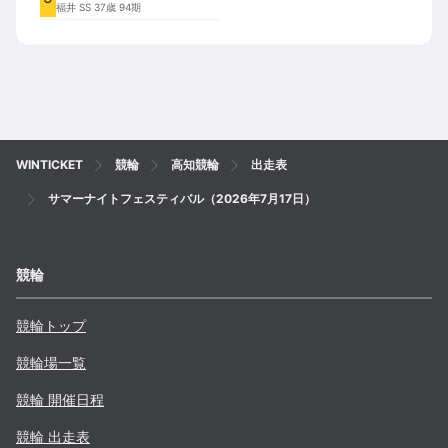
福井
SS 37歳 94期
WINTICKET
競輪
高知競輪
出走表
サマーナイトフェスティバル（2026年7月17日）
競輪
競輪トップ
競輪場一覧
競輪 開催日程
競輪 出走表