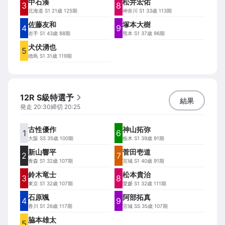
中石湊
松井宏佑
3
8
北海道
S1 21歳 125期
神奈川
S1 33歳 113期
佐藤友和
塚本大樹
4
9
岩手
S1 43歳 88期
熊本
S1 37歳 96期
犬伏湧也
5
徳島
S1 31歳 119期
12R S級特選予
結果
発走
20:30
締切
20:25
古性優作
神山拓弥
1
6
大阪
SS 35歳 100期
栃木
S1 39歳 91期
新山響平
菅田壱道
2
7
青森
S1 32歳 107期
宮城
S1 40歳 91期
鈴木竜士
松本貴治
3
8
東京
S1 32歳 107期
愛媛
S1 32歳 111期
石原颯
阿部拓真
4
9
香川
S1 26歳 117期
宮城
SS 35歳 107期
脇本雄太
5