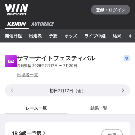
登録・ログイン
開催日程
出走表
予想
オッズ
ライブ中継
結果
キ
サマーナイトフェスティバル
高知
競輪
2026年7月17日
〜
7月20日
出場者一覧
初日
7月17日（金）
レース一覧
結果一覧
1R S級一予選