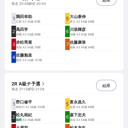
結果
発走
20:49
締切
20:44
隅田幸助
大山泰伸
1
5
広島
A3 42歳 91期
香川
A3 54歳 68期
爲田学
川添輝彦
2
6
沖縄
A3 53歳 69期
沖縄
A3 61歳 56期
赤松秀展
佐藤康恭
3
7
高知
A3 54歳 76期
福島
A3 40歳 94期
佐藤魁皇
4
熊本
A3 23歳 127期
2R A級チ予選
結果
発走
21:13
締切
21:08
野口修平
富永昌久
1
5
神奈川
A3 38歳 105期
佐賀
A3 45歳 88期
松丸裕紀
森下忠夫
2
6
福岡
A3 45歳 86期
高知
A3 54歳 69期
土屋宏
松本充生