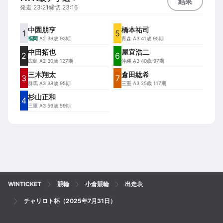
結果
発走
23:21
締切
23:16
中園朋亨
橋本祐司
1
5
福岡
A2 39歳 93期
青森
A3 41歳 95期
中田拓也
屋宜浩二
2
6
広島
A2 30歳 127期
沖縄
A3 40歳 97期
三木翔太
倉田紘希
3
7
群馬
A3 38歳 95期
三重
A3 25歳 117期
杉山正和
4
三重
A3 59歳 59期
WINTICKET
競輪
小倉競輪
出走表
チャリロト杯（2025年7月31日）