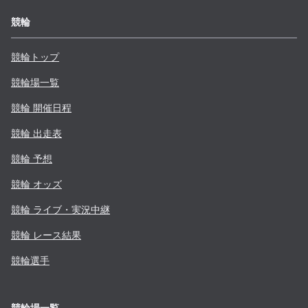
競輪
競輪トップ
競輪場一覧
競輪 開催日程
競輪 出走表
競輪 予想
競輪 オッズ
競輪 ライブ・実況中継
競輪 レース結果
競輪選手
競輪場一覧