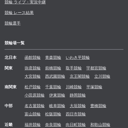
競輪 ライブ・実況中継
競輪 レース結果
競輪選手
競輪場一覧
北日本
函館
競輪
青森
競輪
いわき平
競輪
関東
弥彦
競輪
前橋
競輪
取手
競輪
宇都宮
競輪
大宮
競輪
西武園
競輪
京王閣
競輪
立川
競輪
南関東
松戸
競輪
千葉
競輪
川崎
競輪
平塚
競輪
小田原
競輪
伊東
競輪
静岡
競輪
中部
名古屋
競輪
岐阜
競輪
大垣
競輪
豊橋
競輪
富山
競輪
松阪
競輪
四日市
競輪
近畿
福井
競輪
奈良
競輪
向日町
競輪
和歌山
競輪