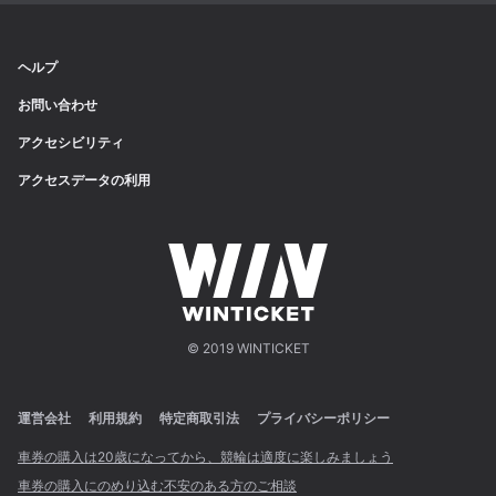
ヘルプ
お問い合わせ
アクセシビリティ
アクセスデータの利用
© 2019 WINTICKET
運営会社
利用規約
特定商取引法
プライバシーポリシー
車券の購入は20歳になってから、競輪は適度に楽しみましょう
車券の購入にのめり込む不安のある方のご相談