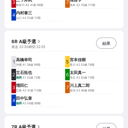
3
7
神奈川
A2 41歳 96期
熊本
A2 33歳 111期
内村泰三
4
山口
A2 52歳 72期
6R A級予選
結果
発走
22:30
締切
22:25
高橋幸司
宮本佳樹
1
5
沖縄
A1 38歳 99期
香川
A2 53歳 78期
立石拓也
太田真一
2
6
福岡
A1 52歳 72期
埼玉
A2 50歳 75期
増田仁
川上真二郎
3
7
広島
A2 41歳 113期
新潟
A3 46歳 86期
田中弘章
4
福岡
A3 54歳 68期
7R A級予選