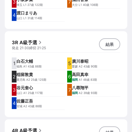
3
7
埼玉
L1 27歳 122期
大分
L1 40歳 108期
渡口まりあ
4
山口
L1 31歳 114期
3R A級予選
結果
発走
21:30
締切
21:25
白石大輔
廣川泰昭
1
5
福島
A1 43歳 88期
愛媛
A2 43歳 90期
稲留敦貴
高田真幸
2
6
鹿児島
A2 25歳 125期
福岡
A1 48歳 83期
谷元奎心
八尋翔平
3
7
山口
A1 25歳 117期
福岡
A2 39歳 93期
佐藤正吾
4
宮城
A2 43歳 88期
4R A級予選