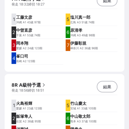
結果
発走
18:32
締切
18:27
工藤文彦
塩川真一郎
1
5
沖縄
A1 43歳 97期
広島
A3 51歳 74期
中曽直彦
原清孝
2
6
千葉
A1 53歳 74期
沖縄
A3 49歳 98期
岡本翔
伊藤彰規
3
7
愛媛
A2 24歳 123期
神奈川
A2 36歳 96期
峯口司
4
長崎
A2 123期
8R A級特予選
結果
発走
18:56
締切
18:51
火島裕輝
竹山慶太
1
5
愛媛
A1 23歳 123期
宮城
A1 33歳 105期
飯塚隼人
中山敬太郎
2
6
佐賀
A2 38歳 95期
熊本
A3 37歳 100期