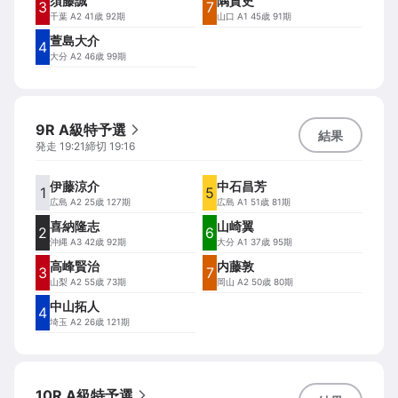
須藤誠
隅貴史
3
7
千葉
A2 41歳 92期
山口
A1 45歳 91期
萱島大介
4
大分
A2 46歳 99期
9R A級特予選
結果
発走
19:21
締切
19:16
伊藤涼介
中石昌芳
1
5
広島
A2 25歳 127期
広島
A1 51歳 81期
喜納隆志
山崎翼
2
6
沖縄
A3 42歳 92期
大分
A1 37歳 95期
高峰賢治
内藤敦
3
7
山梨
A2 55歳 73期
岡山
A2 50歳 80期
中山拓人
4
埼玉
A2 26歳 121期
10R A級特予選