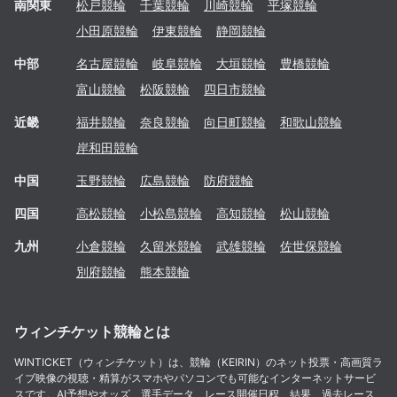
南関東
松戸
競輪
千葉
競輪
川崎
競輪
平塚
競輪
小田原
競輪
伊東
競輪
静岡
競輪
中部
名古屋
競輪
岐阜
競輪
大垣
競輪
豊橋
競輪
富山
競輪
松阪
競輪
四日市
競輪
近畿
福井
競輪
奈良
競輪
向日町
競輪
和歌山
競輪
岸和田
競輪
中国
玉野
競輪
広島
競輪
防府
競輪
四国
高松
競輪
小松島
競輪
高知
競輪
松山
競輪
九州
小倉
競輪
久留米
競輪
武雄
競輪
佐世保
競輪
別府
競輪
熊本
競輪
ウィンチケット競輪とは
WINTICKET（ウィンチケット）は、競輪（KEIRIN）のネット投票・高画質ラ
イブ映像の視聴・精算がスマホやパソコンでも可能なインターネットサービ
スです。AI予想やオッズ、選手データ、レース開催日程、結果、過去レース