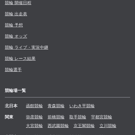
競輪 開催日程
競輪 出走表
競輪 予想
競輪 オッズ
競輪 ライブ・実況中継
競輪 レース結果
競輪選手
競輪場一覧
北日本
函館
競輪
青森
競輪
いわき平
競輪
関東
弥彦
競輪
前橋
競輪
取手
競輪
宇都宮
競輪
大宮
競輪
西武園
競輪
京王閣
競輪
立川
競輪