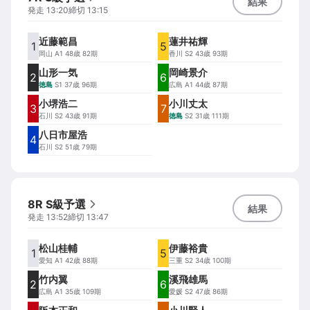
結果
発走
13:20
締切
13:15
近藤範昌
蓮井祐輝
1
5
岡山
A1 48歳 82期
香川
S2 43歳 93期
山形一気
岡崎景介
2
6
徳島
S1 37歳 96期
広島
A1 44歳 87期
小堺浩二
小川丈太
3
7
石川
S2 43歳 91期
徳島
S2 31歳 111期
八日市屋浩
4
石川
S2 51歳 79期
8R S級予選
結果
発走
13:52
締切
13:47
松山桂輔
伊藤裕貴
1
5
愛知
A1 42歳 88期
三重
S2 34歳 100期
竹内翼
溪飛雄馬
2
6
広島
A1 35歳 109期
愛媛
S2 47歳 86期