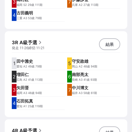
3
7
福岡
S2 29歳 111期
兵庫
A2 27歳 113期
古田義明
4
三重
A3 53歳 79期
3R A級予選
結果
発走
11:26
締切
11:21
田中雅史
守安政雄
1
5
愛知
A2 49歳 79期
岡山
A2 48歳 94期
増田仁
南部亮太
2
6
広島
A2 41歳 113期
長崎
A3 41歳 93期
矢田晋
中川博文
3
7
福岡
A3 48歳 94期
福井
A3 58歳 61期
石田拓真
4
愛知
A1 25歳 119期
4R A級予選