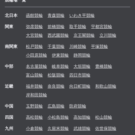
北日本
函館
競輪
青森
競輪
いわき平
競輪
関東
弥彦
競輪
前橋
競輪
取手
競輪
宇都宮
競輪
大宮
競輪
西武園
競輪
京王閣
競輪
立川
競輪
南関東
松戸
競輪
千葉
競輪
川崎
競輪
平塚
競輪
小田原
競輪
伊東
競輪
静岡
競輪
中部
名古屋
競輪
岐阜
競輪
大垣
競輪
豊橋
競輪
富山
競輪
松阪
競輪
四日市
競輪
近畿
福井
競輪
奈良
競輪
向日町
競輪
和歌山
競輪
岸和田
競輪
中国
玉野
競輪
広島
競輪
防府
競輪
四国
高松
競輪
小松島
競輪
高知
競輪
松山
競輪
九州
小倉
競輪
久留米
競輪
武雄
競輪
佐世保
競輪