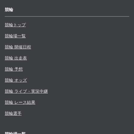
競輪
競輪トップ
競輪場一覧
競輪 開催日程
競輪 出走表
競輪 予想
競輪 オッズ
競輪 ライブ・実況中継
競輪 レース結果
競輪選手
競輪場一覧