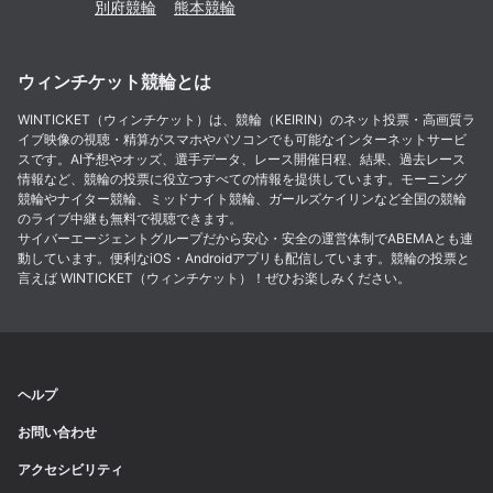
別府
競輪
熊本
競輪
ウィンチケット競輪とは
WINTICKET（ウィンチケット）は、競輪（KEIRIN）のネット投票・高画質ラ
イブ映像の視聴・精算がスマホやパソコンでも可能なインターネットサービ
スです。AI予想やオッズ、選手データ、レース開催日程、結果、過去レース
情報など、競輪の投票に役立つすべての情報を提供しています。モーニング
競輪やナイター競輪、ミッドナイト競輪、ガールズケイリンなど全国の競輪
のライブ中継も無料で視聴できます。
サイバーエージェントグループだから安心・安全の運営体制でABEMAとも連
動しています。便利なiOS・Androidアプリも配信しています。競輪の投票と
言えば WINTICKET（ウィンチケット）！ぜひお楽しみください。
ヘルプ
お問い合わせ
アクセシビリティ