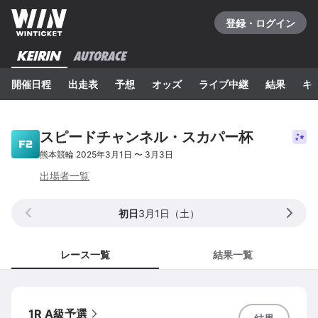
登録・ログイン
開催日程
出走表
予想
オッズ
ライブ中継
結果
キ
スピードチャンネル・スカパー杯
熊本
競輪
2025年3月1日
〜
3月3日
出場者一覧
初日
3月1日（土）
レース一覧
結果一覧
1R A級予選