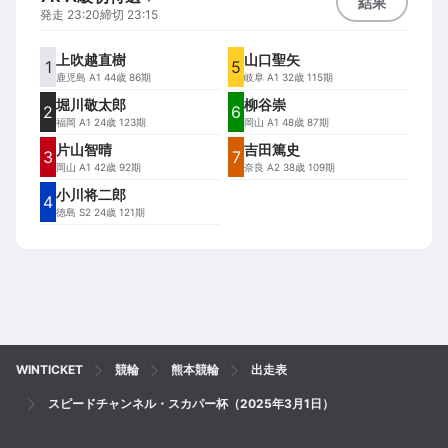
結果
発走
23:20
締切
23:15
上吹越直樹
山口聖矢
1
5
鹿児島
A1 44歳 86期
岐阜
A1 32歳 115期
堀川敬太郎
柳谷崇
2
6
福岡
A1 24歳 123期
岡山
A1 48歳 87期
片山智晴
吉田篤史
3
7
岡山
A1 42歳 92期
奈良
A2 38歳 109期
小川将二郎
4
徳島
S2 24歳 121期
WINTICKET
競輪
熊本競輪
出走表
スピードチャンネル・スカパー杯（2025年3月1日）