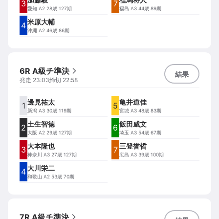
3
7
愛知
A2 28歳 127期
福島
A3 44歳 89期
米原大輔
4
沖縄
A2 46歳 86期
6R A級チ準決
結果
発走
23:03
締切
22:58
邊見祐太
亀井道佳
1
5
新潟
A3 30歳 119期
宮城
A3 48歳 83期
土生智徳
飯田威文
2
6
大阪
A2 29歳 127期
埼玉
A3 54歳 67期
大本隆也
三登誉哲
3
7
神奈川
A3 27歳 127期
広島
A3 39歳 100期
大川栄二
4
和歌山
A2 53歳 70期
7R A級チ準決