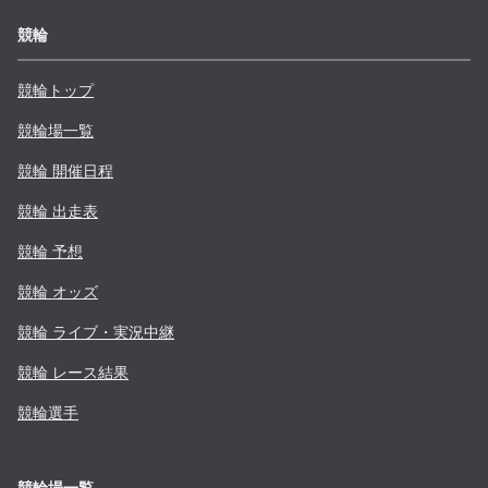
競輪
競輪トップ
競輪場一覧
競輪 開催日程
競輪 出走表
競輪 予想
競輪 オッズ
競輪 ライブ・実況中継
競輪 レース結果
競輪選手
競輪場一覧