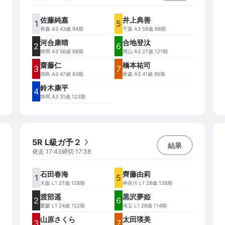
佐藤純嘉
井上典善
1
5
青森
A3 43歳 94期
千葉
A3 58歳 66期
河合康晴
合地登汰
2
6
静岡
A3 56歳 68期
岡山
A3 27歳 121期
齋藤仁
橋本祐司
3
7
徳島
A3 47歳 83期
青森
A3 41歳 95期
鈴木康平
4
静岡
A3 31歳 123期
5R L級ガ予２
結果
発走
17:43
締切
17:38
石田春海
齊藤由莉
1
5
大阪
L1 27歳 128期
神奈川
L1 28歳 128期
渡部遥
黒沢夢姫
2
6
愛媛
L1 24歳 122期
埼玉
L1 28歳 114期
山原さくら
太田瑛美
3
7