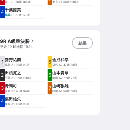
岡山
L1 30歳 108期
東京
L1 31歳 108期
千葉捺美
4
群馬
L1 31歳 128期
9R A級準決勝
結果
発走
19:19
締切
19:14
猪狩祐樹
金成和幸
1
5
福島
A1 39歳 99期
福島
S2 47歳 88期
田頭寛之
山本貴章
2
6
千葉
A1 37歳 109期
岡山
A2 52歳 76期
野間司
山崎敦雄
3
7
茨城
A2 40歳 94期
静岡
A1 53歳 70期
栗田雄矢
4
静岡
A1 40歳 96期