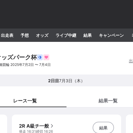
出走表
予想
オッズ
ライブ中継
結果
キャンペーン
オッズパーク杯
出
橋
競輪
2025年7月2日
〜
7月4日
2日目
7月3日（木）
レース一覧
結果一覧
2R A級チ一般
結果
発走
16:31
締切
16:26