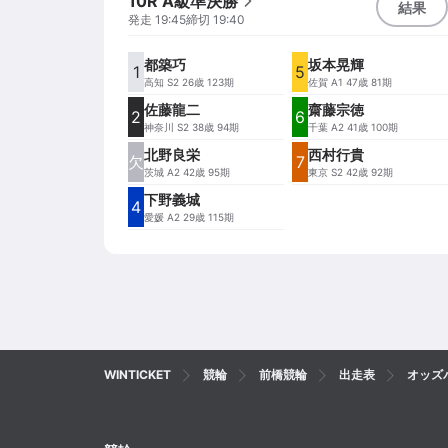
10R A級準決勝
結果
発走
19:45
締切
19:40
都築巧
坂本晃輝
1
5
高知
S2 26歳 123期
佐賀
A1 47歳 81期
佐藤龍二
齋藤宗徳
2
6
神奈川
S2 38歳 94期
千葉
A2 41歳 100期
北野良栄
西村行貴
欠
7
茨城
A2 42歳 95期
東京
S2 42歳 92期
下野義城
4
愛媛
A2 29歳 115期
WINTICKET
競輪
前橋競輪
出走表
オッズ