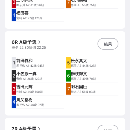
3
7
神奈川
A2 41歳 96期
静岡
A3 55歳 75期
福田要
4
宮崎
A2 27歳 121期
6R A級予選
結果
発走
22:30
締切
22:25
前田義和
松永真太
1
5
鹿児島
A1 42歳 94期
福岡
A3 44歳 92期
小笠原一真
榊枝輝文
2
6
青森
A1 26歳 123期
福島
A3 49歳 79期
吉田元輝
羽石国臣
3
7
茨城
A2 40歳 100期
栃木
A3 51歳 93期
川又裕樹
4
鹿児島
A2 40歳 97期
7R A級予選