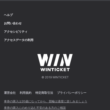
ヘルプ
お問い合わせ
アクセシビリティ
アクセスデータの利用
© 2019 WINTICKET
運営会社
利用規約
特定商取引法
プライバシーポリシー
車券の購入は20歳になってから、競輪は適度に楽しみましょう
車券の購入にのめり込む不安のある方のご相談