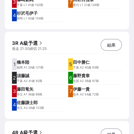
3
7
千葉
L1 41歳 102期
香川
L1 21歳 126期
杉沢毛伊子
4
静岡
L1 40歳 104期
3R A級予選
結果
発走
21:30
締切
21:25
橋本陸
田中勝仁
1
5
福岡
A1 29歳 121期
千葉
A2 40歳 93期
須藤誠
藤野貴章
2
6
千葉
A2 41歳 92期
佐賀
A2 38歳 97期
藤田竜矢
伊藤一貴
3
7
埼玉
A1 46歳 88期
栃木
A2 54歳 72期
佐藤譲士郎
4
埼玉
A3 26歳 123期
4R A級予選