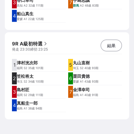
谷口幸司
手島志誠
3
7
高知
A2 32歳 111期
群馬
A2 48歳 83期
船山真生
4
愛媛
A1 22歳 125期
9R A級初特選
結果
発走
23:30
締切
23:25
津村洸次郎
丸山直樹
1
5
福岡
S2 35歳 101期
埼玉
S2 40歳 93期
笠松将太
栗田貴徳
2
6
埼玉
S2 34歳 100期
愛媛
A1 43歳 93期
島村匠
金澤幸司
3
7
福岡
S2 29歳 111期
福島
A1 40歳 91期
真船圭一郎
4
福島
A1 38歳 94期