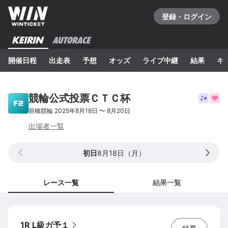
登録・ログイン
開催日程
出走表
予想
オッズ
ライブ中継
結果
キ
競輪公式投票ＣＴＣ杯
前橋
競輪
2025年8月18日
〜
8月20日
出場者一覧
初日
8月18日（月）
レース一覧
結果一覧
1R L級ガ予１