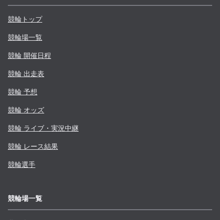
競輪トップ
競輪場一覧
競輪 開催日程
競輪 出走表
競輪 予想
競輪 オッズ
競輪 ライブ・実況中継
競輪 レース結果
競輪選手
競輪場一覧