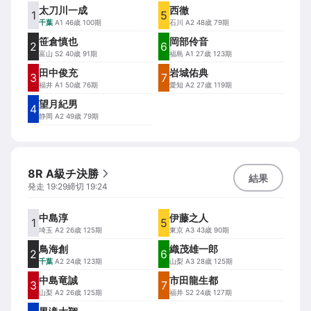
太刀川一成
西徹
1
5
千葉
A1 46歳 100期
石川
A2 48歳 79期
笹倉慎也
岡部伶音
2
6
富山
S2 40歳 91期
福島
A1 27歳 123期
田中俊充
岩城佑典
3
7
福井
A1 50歳 76期
愛知
A2 27歳 119期
望月紀男
4
静岡
A2 49歳 79期
8R A級チ決勝
結果
発走
19:29
締切
19:24
中島淳
伊藤之人
1
5
埼玉
A2 26歳 125期
東京
A3 43歳 90期
鳥海創
織茂雄一郎
2
6
千葉
A2 24歳 123期
山梨
A3 28歳 125期
中島竜誠
市田龍生都
3
7
山梨
A2 26歳 125期
福井
S2 24歳 127期