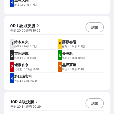
黒滝大翔
4
茨城
A1 31歳 117期
9R L級ガ決勝
結果
発走
20:00
締切
19:55
鈴木奈央
藤原春陽
1
5
静岡
L1 29歳 110期
徳島
L1 24歳 122期
吉岡詩織
長澤彩
2
6
広島
L1 31歳 116期
福岡
L1 38歳 106期
蛯原杏奈
黒沢夢姫
3
7
北海道
L1 27歳 120期
埼玉
L1 28歳 114期
野口諭実可
4
大分
L1 34歳 102期
10R A級決勝
結果
発走
20:34
締切
20:29