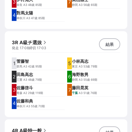
3
7
奈良
A3 48歳 85期
静岡
A3 56歳 65期
對馬太陽
4
神奈川
A3 47歳 85期
3R A級チ選抜
結果
発走
17:08
締切
17:03
菅藤智
小林高志
1
5
群馬
A3 42歳 95期
東京
A3 53歳 79期
田島高志
海野敦男
2
6
三重
A3 48歳 79期
静岡
A3 55歳 69期
佐藤啓斗
藤田晃英
3
7
青森
A2 29歳 119期
千葉
A3 51歳 76期
佐藤和典
4
神奈川
A3 55歳 70期
4R A級特一般