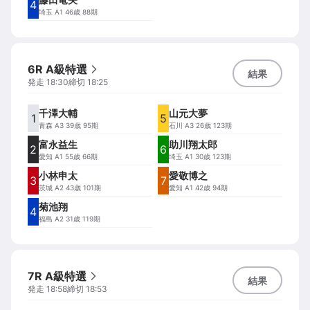
4
埼玉
A1 46歳 88期
6R A級特選
結果
発走
18:30
締切
18:25
千澤大輔
山元大夢
1
5
青森
A3 39歳 95期
石川
A3 26歳 123期
富永益生
助川翔太郎
2
6
愛知
A1 55歳 66期
埼玉
A1 30歳 123期
小林申太
愛敬博之
3
7
茨城
A2 43歳 101期
愛知
A1 42歳 94期
菊池翔
4
福島
A2 31歳 119期
7R A級特選
結果
発走
18:58
締切
18:53