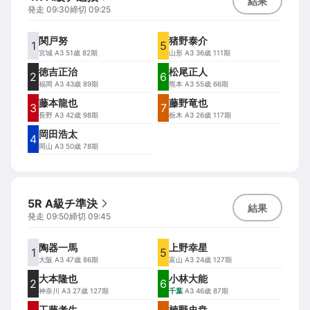
結果
発走
09:30
締切
09:25
関戸努
猪野泰介
1
5
宮城
A3 51歳 82期
山形
A3 36歳 111期
徳吉正治
松尾正人
2
6
福岡
A3 43歳 89期
熊本
A3 55歳 66期
藤本龍也
藤野竜也
3
7
長野
A3 42歳 98期
栃木
A3 26歳 117期
岡田浩太
4
岡山
A3 50歳 78期
5R A級チ準決
結果
発走
09:50
締切
09:45
陶器一馬
上野幸星
1
5
大阪
A3 47歳 86期
富山
A3 24歳 127期
大本隆也
小林大能
2
6
神奈川
A3 27歳 127期
千葉
A3 46歳 87期
工藤考生
楠野史尭