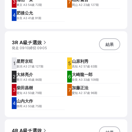
3
7
東京
A3 54歳 72期
岡山
A2 23歳 127期
肥後公允
4
奈良
A3 41歳 91期
3R A級チ選抜
結果
発走
09:10
締切
09:05
星野京旺
山原利秀
1
5
新潟
A3 27歳 127期
高知
A2 57歳 63期
大林亮介
大崎龍一郎
2
6
香川
A3 45歳 86期
奈良
A3 33歳 109期
柴田昌樹
加藤正法
3
7
愛知
A3 50歳 79期
愛知
A2 37歳 96期
山内大作
4
静岡
A3 50歳 75期
4R A級チ選抜