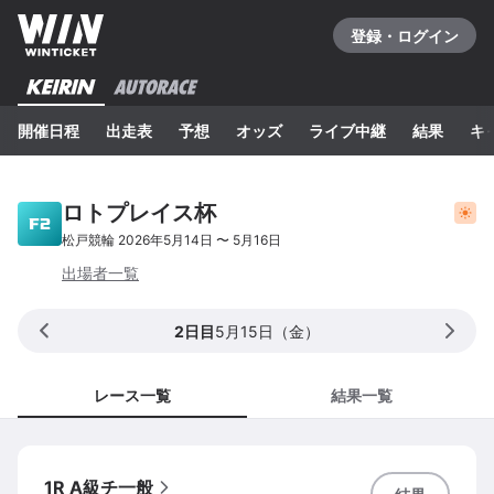
登録・ログイン
開催日程
出走表
予想
オッズ
ライブ中継
結果
キ
ロトプレイス杯
松戸
競輪
2026年5月14日
〜
5月16日
出場者一覧
2日目
5月15日（金）
レース一覧
結果一覧
1R A級チ一般