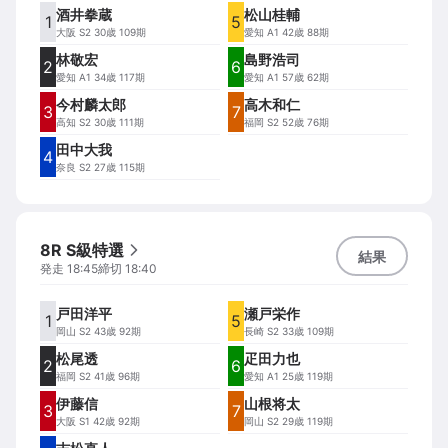
酒井拳蔵
松山桂輔
1
5
大阪
S2 30歳 109期
愛知
A1 42歳 88期
林敬宏
島野浩司
2
6
愛知
A1 34歳 117期
愛知
A1 57歳 62期
今村麟太郎
高木和仁
3
7
高知
S2 30歳 111期
福岡
S2 52歳 76期
田中大我
4
奈良
S2 27歳 115期
8R S級特選
結果
発走
18:45
締切
18:40
戸田洋平
瀬戸栄作
1
5
岡山
S2 43歳 92期
長崎
S2 33歳 109期
松尾透
疋田力也
2
6
福岡
S2 41歳 96期
愛知
A1 25歳 119期
伊藤信
山根将太
3
7
大阪
S1 42歳 92期
岡山
S2 29歳 119期