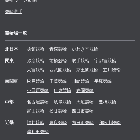
競輪選手
競輪場一覧
北日本
函館
競輪
青森
競輪
いわき平
競輪
関東
弥彦
競輪
前橋
競輪
取手
競輪
宇都宮
競輪
大宮
競輪
西武園
競輪
京王閣
競輪
立川
競輪
南関東
松戸
競輪
千葉
競輪
川崎
競輪
平塚
競輪
小田原
競輪
伊東
競輪
静岡
競輪
中部
名古屋
競輪
岐阜
競輪
大垣
競輪
豊橋
競輪
富山
競輪
松阪
競輪
四日市
競輪
近畿
福井
競輪
奈良
競輪
向日町
競輪
和歌山
競輪
岸和田
競輪