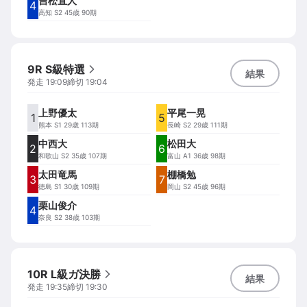
吉松直人
4
高知
S2 45歳 90期
9R S級特選
結果
発走
19:09
締切
19:04
上野優太
平尾一晃
1
5
熊本
S1 29歳 113期
長崎
S2 29歳 111期
中西大
松田大
2
6
和歌山
S2 35歳 107期
富山
A1 36歳 98期
太田竜馬
棚橋勉
3
7
徳島
S1 30歳 109期
岡山
S2 45歳 96期
栗山俊介
4
奈良
S2 38歳 103期
10R L級ガ決勝
結果
発走
19:35
締切
19:30