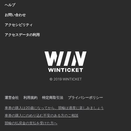
ヘルプ
お問い合わせ
アクセシビリティ
アクセスデータの利用
© 2019 WINTICKET
運営会社
利用規約
特定商取引法
プライバシーポリシー
車券の購入は20歳になってから、競輪は適度に楽しみましょう
車券の購入にのめり込む不安のある方のご相談
競輪の払戻金の支払を受けた方へ