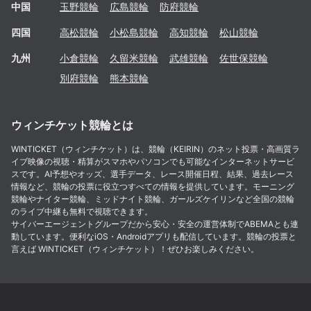
中国
玉野
競輪
広島
競輪
防府
競輪
四国
高松
競輪
小松島
競輪
高知
競輪
松山
競輪
九州
小倉
競輪
久留米
競輪
武雄
競輪
佐世保
競輪
別府
競輪
熊本
競輪
ウィンチケット競輪とは
WINTICKET（ウィンチケット）は、競輪（KEIRIN）のネット投票・高画質ラ
イブ映像の視聴・精算がスマホやパソコンでも可能なインターネットサービ
スです。AI予想やオッズ、選手データ、レース開催日程、結果、過去レース
情報など、競輪の投票に役立つすべての情報を提供しています。モーニング
競輪やナイター競輪、ミッドナイト競輪、ガールズケイリンなど全国の競輪
のライブ中継も無料で視聴できます。
サイバーエージェントグループだから安心・安全の運営体制でABEMAとも連
動しています。便利なiOS・Androidアプリも配信しています。競輪の投票と
言えば WINTICKET（ウィンチケット）！ぜひお楽しみください。