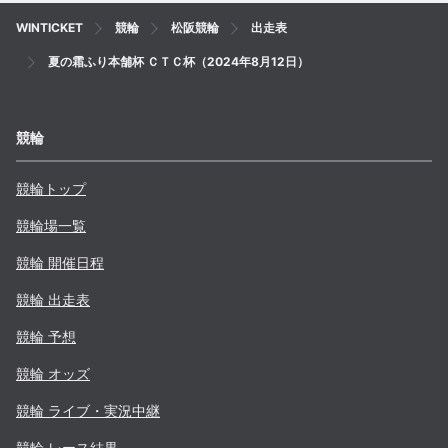
WINTICKET
競輪
松阪競輪
出走表
夏の霜ふり本舗杯 ＣＴＣ杯（2024年8月12日）
競輪
競輪トップ
競輪場一覧
競輪 開催日程
競輪 出走表
競輪 予想
競輪 オッズ
競輪 ライブ・実況中継
競輪 レース結果