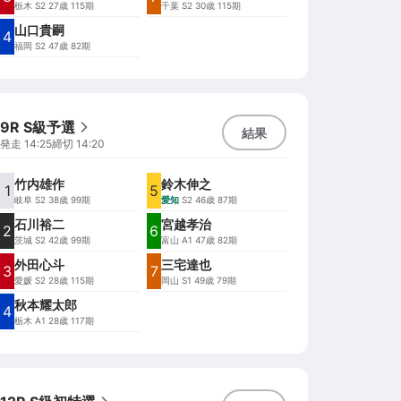
栃木
S2 27歳 115期
千葉
S2 30歳 115期
山口貴嗣
4
福岡
S2 47歳 82期
9R S級予選
結果
発走
14:25
締切
14:20
竹内雄作
鈴木伸之
1
5
岐阜
S2 38歳 99期
愛知
S2 46歳 87期
石川裕二
宮越孝治
2
6
茨城
S2 42歳 99期
富山
A1 47歳 82期
外田心斗
三宅達也
3
7
愛媛
S2 28歳 115期
岡山
S1 49歳 79期
秋本耀太郎
4
栃木
A1 28歳 117期