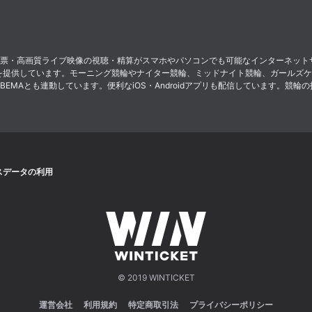
のネット投票・高画質ライブ映像の視聴・精算がスマホやパソコンでも可能なインターネッ
を提供しています。モーニング競輪やナイター競輪、ミッドナイト競輪、ガールズケ
MAとも連動しています。便利なiOS・Androidアプリも配信しています。競輪の投
スデータの利用
© 2019 WINTICKET
運営会社
利用規約
特定商取引法
プライバシーポリシー