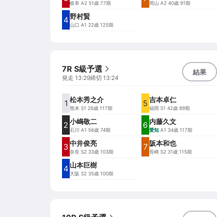
岐阜
A2 51歳 77期
岡山
A2 40歳 91期
野村賢
4
山口
A1 22歳 125期
7R S級予選
結果
発走
13:29
締切
13:24
松本秀之介
吉本卓仁
1
5
熊本
S1 26歳 117期
福岡
S1 42歳 89期
小嶋敬二
内藤久文
2
6
石川
A1 56歳 74期
愛知
A1 34歳 117期
中井俊亮
阪本和也
3
7
奈良
S2 33歳 103期
長崎
S2 31歳 115期
山本巨樹
4
大阪
S2 35歳 100期