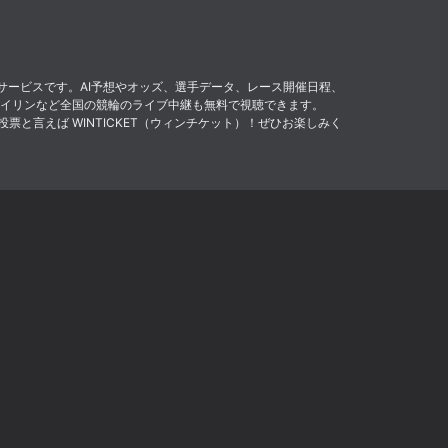
トサービスです。AI予想やオッズ、選手データ、レース開催日程、
イリンなど全国の競輪のライブ中継も無料で視聴できます。
票と言えば WINTICKET（ウィンチケット）！ぜひお楽しみく