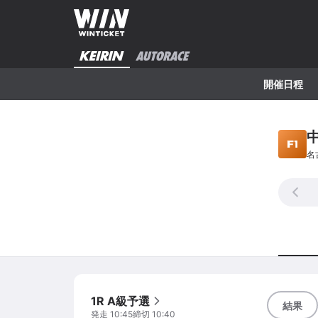
開催日程
名
1R A級予選
結果
発走
10:45
締切
10:40