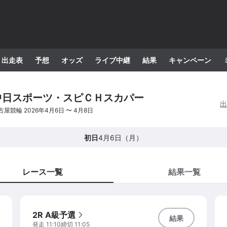
出走表
予想
オッズ
ライブ中継
結果
キャンペーン
中日スポーツ・スピＣＨスカパー
出
古屋
競輪
2026年4月6日
〜
4月8日
初日
4月6日（月）
レース一覧
結果一覧
2R A級予選
結果
発走
11:10
締切
11:05