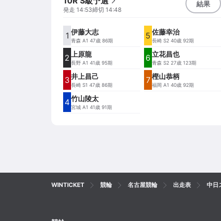
10R S級予選
結果
発走
14:53
締切
14:48
伊藤大志
佐藤幸治
1
5
青森
A1 47歳 86期
長崎
S2 40歳 92期
上原龍
立花昌也
2
6
長野
A1 41歳 95期
青森
S2 27歳 123期
井上昌己
樫山恭柄
3
7
長崎
S1 47歳 86期
福岡
A1 40歳 92期
竹山陵太
4
宮城
A1 41歳 91期
WINTICKET
競輪
名古屋競輪
出走表
中日