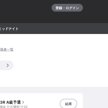
登録・ログイン
ミッドナイト
場者一覧
3R A級予選
結果
発走
11:37
締切
11:32