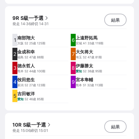
9R S級一予選
結果
発走
14:36
締切
14:31
南部翔大
上遠野拓馬
1
6
大阪
S2 25歳 125期
宮城
A1 33歳 119期
金成和幸
大矢将大
2
7
福島
S2 47歳 88期
埼玉
S2 47歳 81期
徳永哲人
伊藤勝太
3
8
熊本
S2 44歳 100期
愛知
S2 38歳 95期
牧田悠生
宮本隼輔
4
9
新潟
S2 27歳 123期
熊本
S1 32歳 113期
吉田敏洋
5
愛知
S2 46歳 85期
10R S級一予選
結果
発走
15:06
締切
15:01