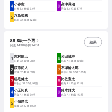
小谷実
高津晃治
4
9
京都
S2 39歳 93期
岡山
S2 47歳 87期
浮島知稀
5
群馬
S2 26歳 123期
8R S級一予選
結果
発走
14:06
締切
14:01
志村龍己
和田誠寿
1
6
山梨
S2 39歳 98期
広島
A1 35歳 103期
荻原尚人
石塚輪太郎
2
7
宮城
S2 42歳 89期
和歌山
S2 32歳 105期
稲毛健太
比佐宝太
3
8
和歌山
S2 37歳 97期
福島
A1 25歳 121期
小玉拓真
鈴木輝大
4
9
岡山
A1 36歳 98期
東京
A1 31歳 113期
小畑勝広
5
茨城
S2 27歳 115期