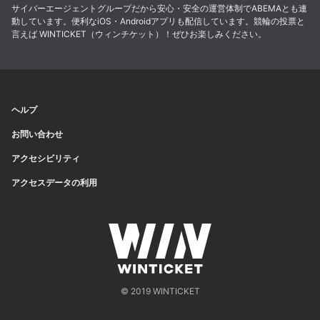
サイバーエージェントグループだから安心・安全の運営体制でABEMAとも連
動しています。便利なiOS・Androidアプリも配信しています。競輪の投票と
言えば WINTICKET（ウィンチケット）！ぜひお楽しみください。
ヘルプ
お問い合わせ
アクセシビリティ
アクセスデータの利用
© 2019 WINTICKET