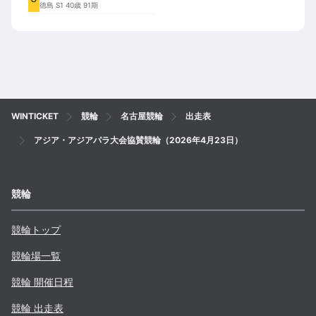
徳島
S1 40歳 91期
WINTICKET
競輪
名古屋競輪
出走表
アジア・アジアパラ大会協賛競輪（2026年4月23日）
競輪
競輪トップ
競輪場一覧
競輪 開催日程
競輪 出走表