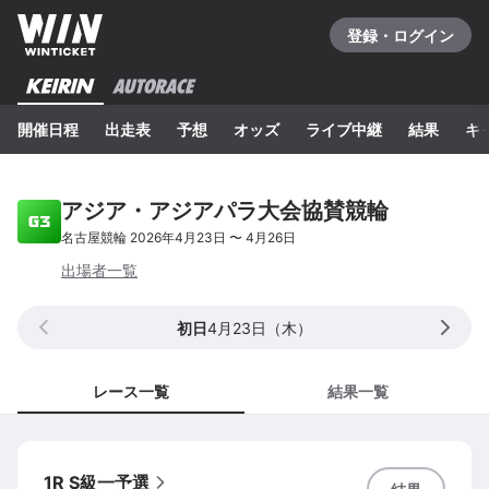
登録・ログイン
開催日程
出走表
予想
オッズ
ライブ中継
結果
キ
アジア・アジアパラ大会協賛競輪
名古屋
競輪
2026年4月23日
〜
4月26日
出場者一覧
初日
4月23日（木）
レース一覧
結果一覧
1R S級一予選