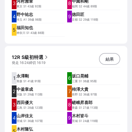
河村雅章
中園和剛
3
8
東京
S1 43歳 92期
福岡
S2 44歳 89期
野中祐志
徳田匠
4
9
埼玉
A1 39歳 98期
京都
S2 29歳 119期
福田知也
5
神奈川
S1 43歳 88期
12R S級初特選
結果
発走
16:24
締切
16:19
永澤剛
坂口晃輔
1
6
青森
S1 41歳 91期
三重
S1 38歳 95期
中釜章成
柿澤大貴
2
7
大阪
S1 29歳 113期
長野
S2 36歳 97期
西田優大
嵯峨昇喜郎
3
8
広島
S1 28歳 123期
青森
S1 27歳 113期
山岸佳太
木村皆斗
4
9
茨城
S1 36歳 107期
茨城
S1 24歳 119期
木村隆弘
5